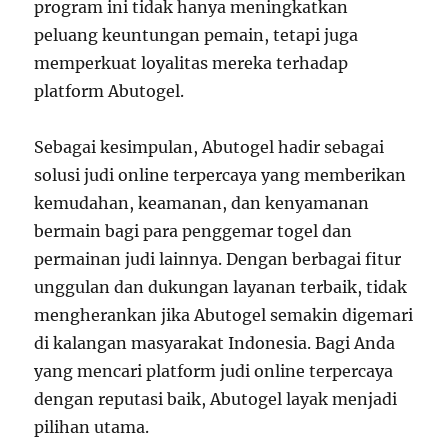
program ini tidak hanya meningkatkan
peluang keuntungan pemain, tetapi juga
memperkuat loyalitas mereka terhadap
platform Abutogel.
Sebagai kesimpulan, Abutogel hadir sebagai
solusi judi online terpercaya yang memberikan
kemudahan, keamanan, dan kenyamanan
bermain bagi para penggemar togel dan
permainan judi lainnya. Dengan berbagai fitur
unggulan dan dukungan layanan terbaik, tidak
mengherankan jika Abutogel semakin digemari
di kalangan masyarakat Indonesia. Bagi Anda
yang mencari platform judi online terpercaya
dengan reputasi baik, Abutogel layak menjadi
pilihan utama.