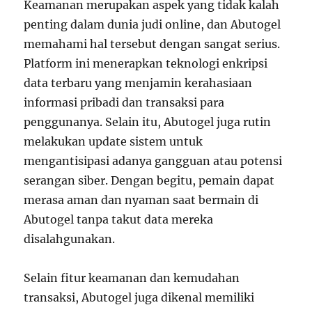
Keamanan merupakan aspek yang tidak kalah
penting dalam dunia judi online, dan Abutogel
memahami hal tersebut dengan sangat serius.
Platform ini menerapkan teknologi enkripsi
data terbaru yang menjamin kerahasiaan
informasi pribadi dan transaksi para
penggunanya. Selain itu, Abutogel juga rutin
melakukan update sistem untuk
mengantisipasi adanya gangguan atau potensi
serangan siber. Dengan begitu, pemain dapat
merasa aman dan nyaman saat bermain di
Abutogel tanpa takut data mereka
disalahgunakan.
Selain fitur keamanan dan kemudahan
transaksi, Abutogel juga dikenal memiliki