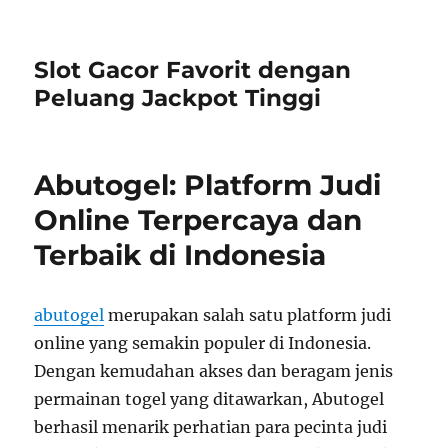
Slot Gacor Favorit dengan
Peluang Jackpot Tinggi
Abutogel: Platform Judi
Online Terpercaya dan
Terbaik di Indonesia
abutogel
merupakan salah satu platform judi
online yang semakin populer di Indonesia.
Dengan kemudahan akses dan beragam jenis
permainan togel yang ditawarkan, Abutogel
berhasil menarik perhatian para pecinta judi