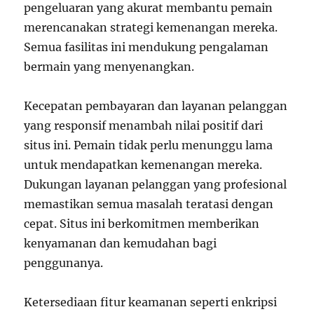
pengeluaran yang akurat membantu pemain
merencanakan strategi kemenangan mereka.
Semua fasilitas ini mendukung pengalaman
bermain yang menyenangkan.
Kecepatan pembayaran dan layanan pelanggan
yang responsif menambah nilai positif dari
situs ini. Pemain tidak perlu menunggu lama
untuk mendapatkan kemenangan mereka.
Dukungan layanan pelanggan yang profesional
memastikan semua masalah teratasi dengan
cepat. Situs ini berkomitmen memberikan
kenyamanan dan kemudahan bagi
penggunanya.
Ketersediaan fitur keamanan seperti enkripsi