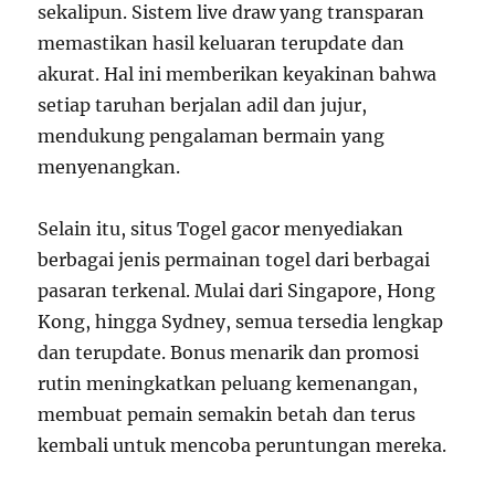
sekalipun. Sistem live draw yang transparan
memastikan hasil keluaran terupdate dan
akurat. Hal ini memberikan keyakinan bahwa
setiap taruhan berjalan adil dan jujur,
mendukung pengalaman bermain yang
menyenangkan.
Selain itu, situs Togel gacor menyediakan
berbagai jenis permainan togel dari berbagai
pasaran terkenal. Mulai dari Singapore, Hong
Kong, hingga Sydney, semua tersedia lengkap
dan terupdate. Bonus menarik dan promosi
rutin meningkatkan peluang kemenangan,
membuat pemain semakin betah dan terus
kembali untuk mencoba peruntungan mereka.