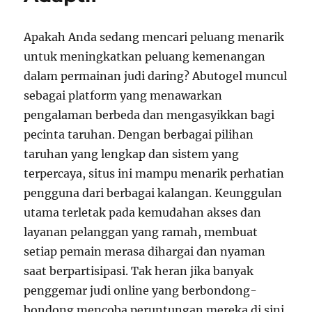
Cepat
Apakah Anda sedang mencari peluang menarik
untuk meningkatkan peluang kemenangan
dalam permainan judi daring? Abutogel muncul
sebagai platform yang menawarkan
pengalaman berbeda dan mengasyikkan bagi
pecinta taruhan. Dengan berbagai pilihan
taruhan yang lengkap dan sistem yang
terpercaya, situs ini mampu menarik perhatian
pengguna dari berbagai kalangan. Keunggulan
utama terletak pada kemudahan akses dan
layanan pelanggan yang ramah, membuat
setiap pemain merasa dihargai dan nyaman
saat berpartisipasi. Tak heran jika banyak
penggemar judi online yang berbondong-
bondong mencoba peruntungan mereka di sini,