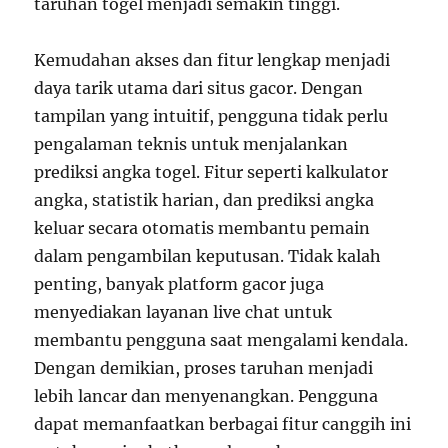
taruhan togel menjadi semakin tinggi.
Kemudahan akses dan fitur lengkap menjadi
daya tarik utama dari situs gacor. Dengan
tampilan yang intuitif, pengguna tidak perlu
pengalaman teknis untuk menjalankan
prediksi angka togel. Fitur seperti kalkulator
angka, statistik harian, dan prediksi angka
keluar secara otomatis membantu pemain
dalam pengambilan keputusan. Tidak kalah
penting, banyak platform gacor juga
menyediakan layanan live chat untuk
membantu pengguna saat mengalami kendala.
Dengan demikian, proses taruhan menjadi
lebih lancar dan menyenangkan. Pengguna
dapat memanfaatkan berbagai fitur canggih ini