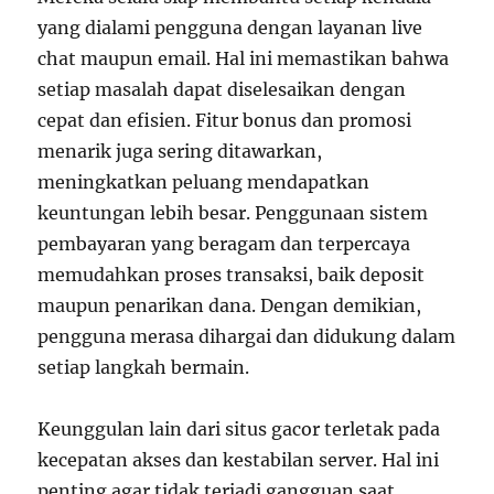
yang dialami pengguna dengan layanan live
chat maupun email. Hal ini memastikan bahwa
setiap masalah dapat diselesaikan dengan
cepat dan efisien. Fitur bonus dan promosi
menarik juga sering ditawarkan,
meningkatkan peluang mendapatkan
keuntungan lebih besar. Penggunaan sistem
pembayaran yang beragam dan terpercaya
memudahkan proses transaksi, baik deposit
maupun penarikan dana. Dengan demikian,
pengguna merasa dihargai dan didukung dalam
setiap langkah bermain.
Keunggulan lain dari situs gacor terletak pada
kecepatan akses dan kestabilan server. Hal ini
penting agar tidak terjadi gangguan saat