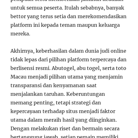
untuk semua peserta. Itulah sebabnya, banyak
bettor yang terus setia dan merekomendasikan
platform ini kepada teman maupun keluarga
mereka.
Akhirnya, keberhasilan dalam dunia judi online
tidak lepas dari pilihan platform terpercaya dan
berlisensi resmi. Abutogel, abu togel, serta toto
Macau menjadi pilihan utama yang menjamin
transparansi dan kenyamanan saat
menjalankan taruhan. Keberuntungan
memang penting, tetapi strategi dan
kepercayaan terhadap situs menjadi faktor
utama dalam meraih hasil yang diinginkan.
Dengan melakukan riset dan bermain secara
bertanggung jawab, setiap pemain memiliki