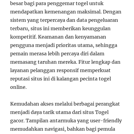
besar bagi para penggemar togel untuk
mendapatkan kemenangan maksimal. Dengan
sistem yang terpercaya dan data pengeluaran
terbaru, situs ini memberikan keunggulan
kompetitif. Keamanan dan kenyamanan
pengguna menjadi prioritas utama, sehingga
pemain merasa lebih percaya diri dalam
memasang taruhan mereka. Fitur lengkap dan
layanan pelanggan responsif memperkuat
reputasi situs ini di kalangan pecinta togel
online.
Kemudahan akses melalui berbagai perangkat
menjadi daya tarik utama dari situs Togel
gacor. Tampilan antarmuka yang user-friendly
memudahkan navigasi, bahkan bagi pemula