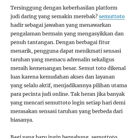
Maksimal
Tersinggung dengan keberhasilan platform
judi daring yang semakin merebak?
semuttoto
hadir sebagai jawaban yang menawarkan
pengalaman bermain yang mengasyikkan dan
penuh tantangan. Dengan berbagai fitur
menarik, pengguna dapat menikmati sensasi
taruhan yang memacu adrenalin sekaligus
meraih kemenangan besar. Semut toto dikenal
luas karena kemudahan akses dan layanan
yang selalu aktif, menjadikannya pilihan utama
para pecinta judi online. Tak heran jika banyak
yang mencari semuttoto login setiap hari demi
merasakan sensasi taruhan yang berbeda dari
biasanya.
Bagi yang baru ingin bergabung, semuttoto