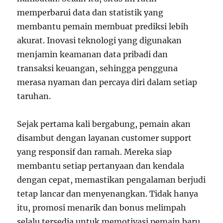
memperbarui data dan statistik yang
membantu pemain membuat prediksi lebih
akurat. Inovasi teknologi yang digunakan
menjamin keamanan data pribadi dan
transaksi keuangan, sehingga pengguna
merasa nyaman dan percaya diri dalam setiap
taruhan.
Sejak pertama kali bergabung, pemain akan
disambut dengan layanan customer support
yang responsif dan ramah. Mereka siap
membantu setiap pertanyaan dan kendala
dengan cepat, memastikan pengalaman berjudi
tetap lancar dan menyenangkan. Tidak hanya
itu, promosi menarik dan bonus melimpah
selalu tersedia untuk memotivasi pemain baru