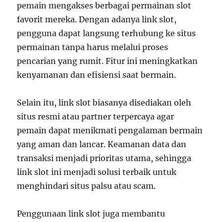
pemain mengakses berbagai permainan slot
favorit mereka. Dengan adanya link slot,
pengguna dapat langsung terhubung ke situs
permainan tanpa harus melalui proses
pencarian yang rumit. Fitur ini meningkatkan
kenyamanan dan efisiensi saat bermain.
Selain itu, link slot biasanya disediakan oleh
situs resmi atau partner terpercaya agar
pemain dapat menikmati pengalaman bermain
yang aman dan lancar. Keamanan data dan
transaksi menjadi prioritas utama, sehingga
link slot ini menjadi solusi terbaik untuk
menghindari situs palsu atau scam.
Penggunaan link slot juga membantu