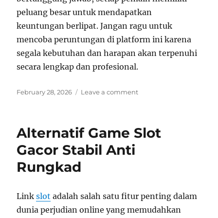
peluang besar untuk mendapatkan
keuntungan berlipat. Jangan ragu untuk
mencoba peruntungan di platform ini karena
segala kebutuhan dan harapan akan terpenuhi
secara lengkap dan profesional.
Posted
on
February 28, 2026
Leave a comment
on
Tingkatkan
Performa
dengan
Alternatif Game Slot
Strategi
Lebih
Gacor Stabil Anti
Adaptif
Rungkad
Link
slot
adalah salah satu fitur penting dalam
dunia perjudian online yang memudahkan