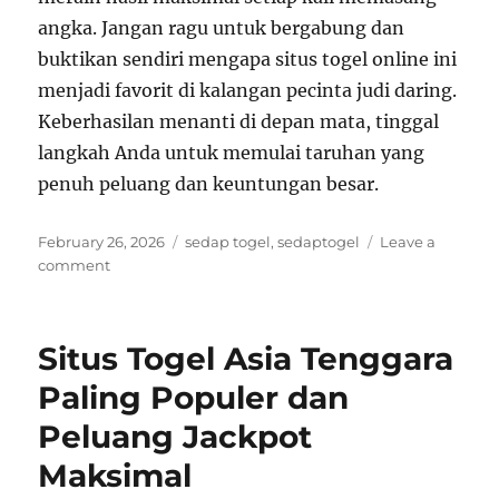
angka. Jangan ragu untuk bergabung dan
buktikan sendiri mengapa situs togel online ini
menjadi favorit di kalangan pecinta judi daring.
Keberhasilan menanti di depan mata, tinggal
langkah Anda untuk memulai taruhan yang
penuh peluang dan keuntungan besar.
Posted
Tags
February 26, 2026
sedap togel
,
sedaptogel
Leave a
on
on
comment
Cara
Menyusun
Strategi
Situs Togel Asia Tenggara
Harian
di
Paling Populer dan
situs
Peluang Jackpot
togel
online
Maksimal