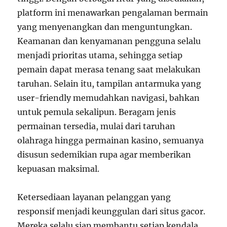
platform ini menawarkan pengalaman bermain
yang menyenangkan dan menguntungkan.
Keamanan dan kenyamanan pengguna selalu
menjadi prioritas utama, sehingga setiap
pemain dapat merasa tenang saat melakukan
taruhan. Selain itu, tampilan antarmuka yang
user-friendly memudahkan navigasi, bahkan
untuk pemula sekalipun. Beragam jenis
permainan tersedia, mulai dari taruhan
olahraga hingga permainan kasino, semuanya
disusun sedemikian rupa agar memberikan
kepuasan maksimal.
Ketersediaan layanan pelanggan yang
responsif menjadi keunggulan dari situs gacor.
Mereka selalu siap membantu setiap kendala