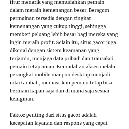
fitur menarik yang memudahkan pemain
dalam meraih kemenangan besar. Beragam
permainan tersedia dengan tingkat
kemenangan yang cukup tinggi, sehingga
memberi peluang lebih besar bagi mereka yang
ingin meraih profit. Selain itu, situs gacor juga
dikenal dengan sistem keamanan yang
terjamin, menjaga data pribadi dan transaksi
pemain tetap aman. Kemudahan akses melalui
perangkat mobile maupun desktop menjadi
nilai tambah, memastikan pemain tetap bisa
bermain kapan saja dan di mana saja sesuai
keinginan.
Faktor penting dari situs gacor adalah
kecepatan layanan dan respons yang cepat