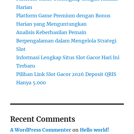
Harian
Platform Game Premium dengan Bonus
Harian yang Menguntungkan
Analisis Keberhasilan Pemain
Berpengalaman dalam Mengelola Strategi
Slot
Informasi Lengkap Situs Slot Gacor Hari Ini
Terbaru
Pilihan Link Slot Gacor 2026 Deposit QRIS
Hanya 5.000
Recent Comments
A WordPress Commenter
on
Hello world!