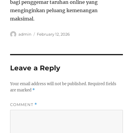
bagi penggemar taruhan online yang
menginginkan peluang kemenangan
maksimal.
Author
Posted
admin
February 12, 2026
on
Leave a Reply
Your email address will not be published.
Required fields
are marked
*
COMMENT
*