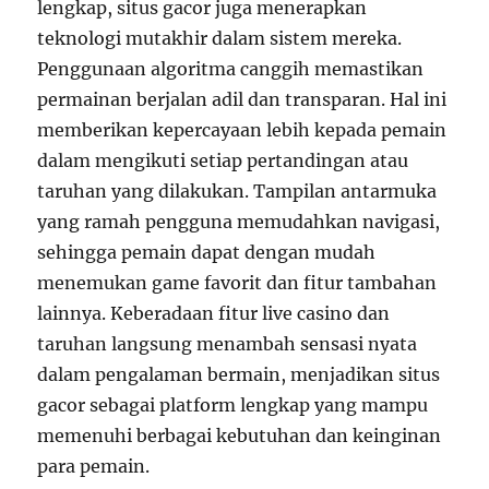
lengkap, situs gacor juga menerapkan
teknologi mutakhir dalam sistem mereka.
Penggunaan algoritma canggih memastikan
permainan berjalan adil dan transparan. Hal ini
memberikan kepercayaan lebih kepada pemain
dalam mengikuti setiap pertandingan atau
taruhan yang dilakukan. Tampilan antarmuka
yang ramah pengguna memudahkan navigasi,
sehingga pemain dapat dengan mudah
menemukan game favorit dan fitur tambahan
lainnya. Keberadaan fitur live casino dan
taruhan langsung menambah sensasi nyata
dalam pengalaman bermain, menjadikan situs
gacor sebagai platform lengkap yang mampu
memenuhi berbagai kebutuhan dan keinginan
para pemain.