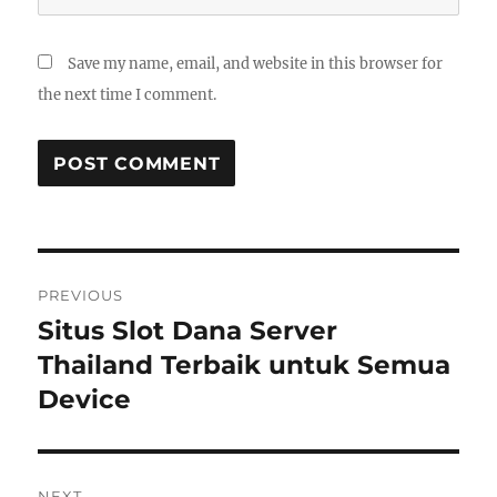
Save my name, email, and website in this browser for
the next time I comment.
Post
PREVIOUS
navigation
Situs Slot Dana Server
Previous
post:
Thailand Terbaik untuk Semua
Device
NEXT