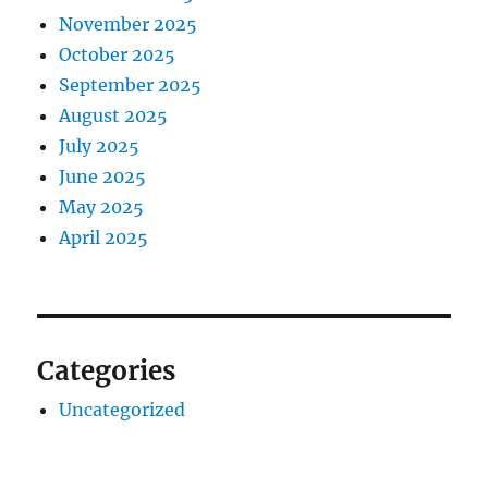
November 2025
October 2025
September 2025
August 2025
July 2025
June 2025
May 2025
April 2025
Categories
Uncategorized