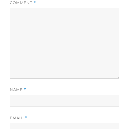
COMMENT
*
NAME
*
EMAIL
*