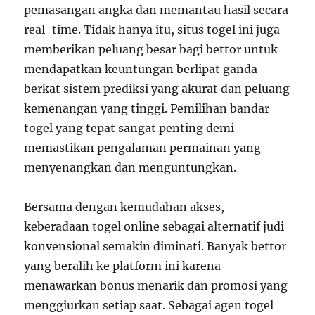
pemasangan angka dan memantau hasil secara
real-time. Tidak hanya itu, situs togel ini juga
memberikan peluang besar bagi bettor untuk
mendapatkan keuntungan berlipat ganda
berkat sistem prediksi yang akurat dan peluang
kemenangan yang tinggi. Pemilihan bandar
togel yang tepat sangat penting demi
memastikan pengalaman permainan yang
menyenangkan dan menguntungkan.
Bersama dengan kemudahan akses,
keberadaan togel online sebagai alternatif judi
konvensional semakin diminati. Banyak bettor
yang beralih ke platform ini karena
menawarkan bonus menarik dan promosi yang
menggiurkan setiap saat. Sebagai agen togel