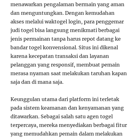
menawarkan pengalaman bermain yang aman
dan menguntungkan. Dengan kemudahan
akses melalui waktogel login, para penggemar
judi togel bisa langsung menikmati berbagai
jenis permainan tanpa harus repot datang ke
bandar togel konvensional. Situs ini dikenal
karena kecepatan transaksi dan layanan
pelanggan yang responsif, membuat pemain
merasa nyaman saat melakukan taruhan kapan
saja dan di mana saja.
Keunggulan utama dari platform ini terletak
pada sistem keamanan dan kenyamanan yang
ditawarkan. Sebagai salah satu agen togel
terpercaya, mereka menyediakan berbagai fitur
yang memudahkan pemain dalam melakukan