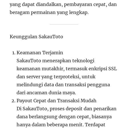
yang dapat diandalkan, pembayaran cepat, dan
beragam permainan yang lengkap.
Keunggulan SakauToto
Keamanan Terjamin
SakauToto menerapkan teknologi
keamanan mutakhir, termasuk enkripsi SSL
dan server yang terproteksi, untuk
melindungi data dan transaksi pengguna
dari ancaman dunia maya.
Payout Cepat dan Transaksi Mudah
Di SakauToto, proses deposit dan penarikan
dana berlangsung dengan cepat, biasanya
hanya dalam beberapa menit. Terdapat