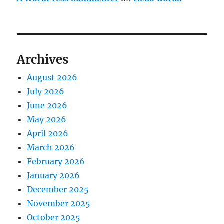
Archives
August 2026
July 2026
June 2026
May 2026
April 2026
March 2026
February 2026
January 2026
December 2025
November 2025
October 2025