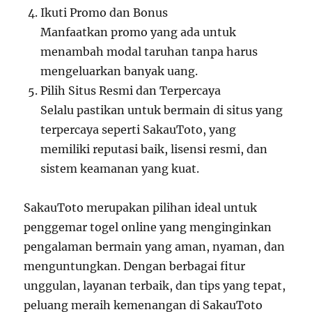
Ikuti Promo dan Bonus
Manfaatkan promo yang ada untuk
menambah modal taruhan tanpa harus
mengeluarkan banyak uang.
Pilih Situs Resmi dan Terpercaya
Selalu pastikan untuk bermain di situs yang
terpercaya seperti SakauToto, yang
memiliki reputasi baik, lisensi resmi, dan
sistem keamanan yang kuat.
SakauToto merupakan pilihan ideal untuk
penggemar togel online yang menginginkan
pengalaman bermain yang aman, nyaman, dan
menguntungkan. Dengan berbagai fitur
unggulan, layanan terbaik, dan tips yang tepat,
peluang meraih kemenangan di SakauToto