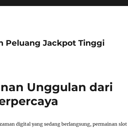
n Peluang Jackpot Tinggi
yanan Unggulan dari
Terpercaya
aman digital yang sedang berlangsung, permainan slot