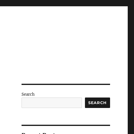
Search
SEARCH