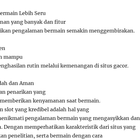
ermain Lebih Seru
nan yang banyak dan fitur
ikan pengalaman bermain semakin menggembirakan.
ten
in mampu
ghasilan rutin melalui kemenangan di situs gacor.
dah dan Aman
dan penarikan yang
 memberikan kenyamanan saat bermain.
 slot yang kredibel adalah hal yang
menikmati pengalaman bermain yang mengasyikkan dan
Dengan memperhatikan karakteristik dari situs yang
an penelitian, serta bermain dengan cara