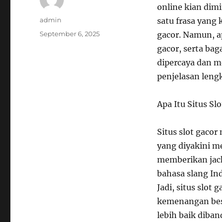
online kian dimi
Author
admin
satu frasa yang 
Posted
September 6, 2025
gacor. Namun, a
on
gacor, serta ba
dipercaya dan 
penjelasan lengk
Apa Itu Situs Sl
Situs slot gacor
yang diyakini m
memberikan jack
bahasa slang In
Jadi, situs slot
kemenangan bes
lebih baik diban