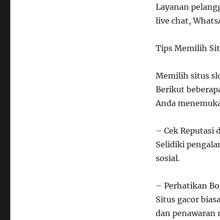
Layanan pelangg
live chat, Whats
Tips Memilih Si
Memilih situs s
Berikut bebera
Anda menemukan
– Cek Reputasi 
Selidiki pengal
sosial.
– Perhatikan B
Situs gacor bia
dan penawaran 