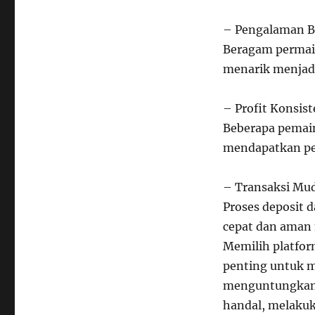
– Pengalaman B
Beragam permai
menarik menjad
– Profit Konsis
Beberapa pema
mendapatkan pen
– Transaksi Mu
Proses deposit 
cepat dan aman
Memilih platform
penting untuk 
menguntungkan. 
handal, melakuk