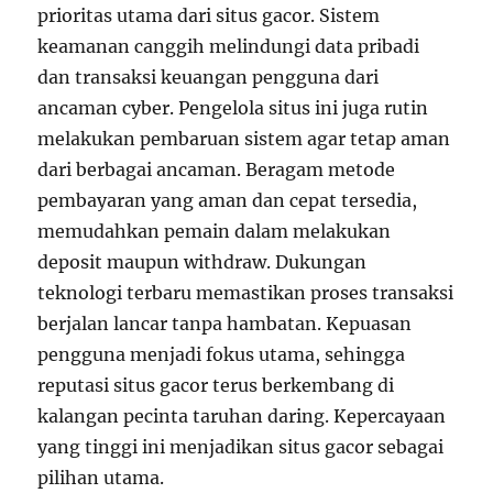
prioritas utama dari situs gacor. Sistem
keamanan canggih melindungi data pribadi
dan transaksi keuangan pengguna dari
ancaman cyber. Pengelola situs ini juga rutin
melakukan pembaruan sistem agar tetap aman
dari berbagai ancaman. Beragam metode
pembayaran yang aman dan cepat tersedia,
memudahkan pemain dalam melakukan
deposit maupun withdraw. Dukungan
teknologi terbaru memastikan proses transaksi
berjalan lancar tanpa hambatan. Kepuasan
pengguna menjadi fokus utama, sehingga
reputasi situs gacor terus berkembang di
kalangan pecinta taruhan daring. Kepercayaan
yang tinggi ini menjadikan situs gacor sebagai
pilihan utama.