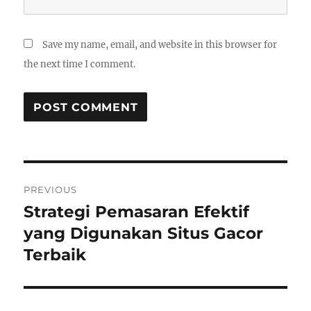
Save my name, email, and website in this browser for
the next time I comment.
Post
PREVIOUS
navigation
Strategi Pemasaran Efektif
Previous
post:
yang Digunakan Situs Gacor
Terbaik