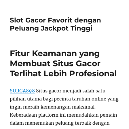
Slot Gacor Favorit dengan
Peluang Jackpot Tinggi
Fitur Keamanan yang
Membuat Situs Gacor
Terlihat Lebih Profesional
SURGA898
Situs gacor menjadi salah satu
pilihan utama bagi pecinta taruhan online yang
ingin meraih kemenangan maksimal.
Keberadaan platform ini memudahkan pemain
dalam menemukan peluang terbaik dengan