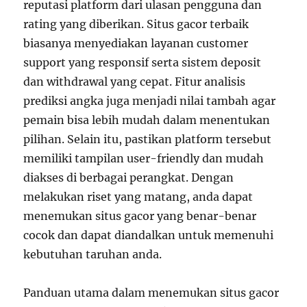
reputasi platform dari ulasan pengguna dan
rating yang diberikan. Situs gacor terbaik
biasanya menyediakan layanan customer
support yang responsif serta sistem deposit
dan withdrawal yang cepat. Fitur analisis
prediksi angka juga menjadi nilai tambah agar
pemain bisa lebih mudah dalam menentukan
pilihan. Selain itu, pastikan platform tersebut
memiliki tampilan user-friendly dan mudah
diakses di berbagai perangkat. Dengan
melakukan riset yang matang, anda dapat
menemukan situs gacor yang benar-benar
cocok dan dapat diandalkan untuk memenuhi
kebutuhan taruhan anda.
Panduan utama dalam menemukan situs gacor