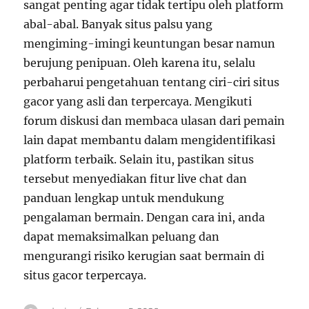
sangat penting agar tidak tertipu oleh platform
abal-abal. Banyak situs palsu yang
mengiming-imingi keuntungan besar namun
berujung penipuan. Oleh karena itu, selalu
perbaharui pengetahuan tentang ciri-ciri situs
gacor yang asli dan terpercaya. Mengikuti
forum diskusi dan membaca ulasan dari pemain
lain dapat membantu dalam mengidentifikasi
platform terbaik. Selain itu, pastikan situs
tersebut menyediakan fitur live chat dan
panduan lengkap untuk mendukung
pengalaman bermain. Dengan cara ini, anda
dapat memaksimalkan peluang dan
mengurangi risiko kerugian saat bermain di
situs gacor terpercaya.