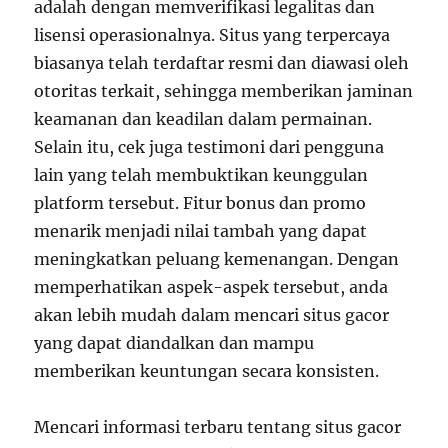
adalah dengan memverifikasi legalitas dan
lisensi operasionalnya. Situs yang terpercaya
biasanya telah terdaftar resmi dan diawasi oleh
otoritas terkait, sehingga memberikan jaminan
keamanan dan keadilan dalam permainan.
Selain itu, cek juga testimoni dari pengguna
lain yang telah membuktikan keunggulan
platform tersebut. Fitur bonus dan promo
menarik menjadi nilai tambah yang dapat
meningkatkan peluang kemenangan. Dengan
memperhatikan aspek-aspek tersebut, anda
akan lebih mudah dalam mencari situs gacor
yang dapat diandalkan dan mampu
memberikan keuntungan secara konsisten.
Mencari informasi terbaru tentang situs gacor