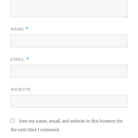
NAME
*
EMAIL
*
WEBSITE
Save my name, email, and website in this browser for
the next time I comment.