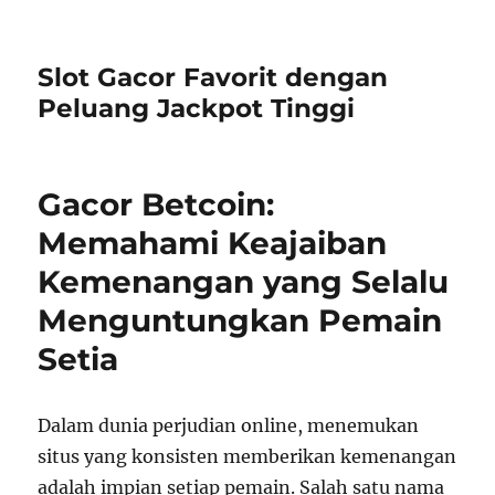
Slot Gacor Favorit dengan
Peluang Jackpot Tinggi
Gacor Betcoin:
Memahami Keajaiban
Kemenangan yang Selalu
Menguntungkan Pemain
Setia
Dalam dunia perjudian online, menemukan
situs yang konsisten memberikan kemenangan
adalah impian setiap pemain. Salah satu nama