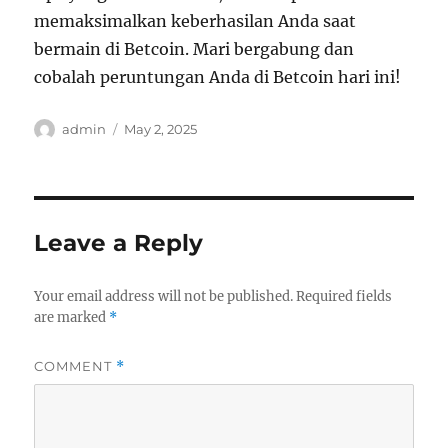
memaksimalkan keberhasilan Anda saat
bermain di Betcoin. Mari bergabung dan
cobalah peruntungan Anda di Betcoin hari ini!
Author
Posted
admin
May 2, 2025
on
Leave a Reply
Your email address will not be published.
Required fields
are marked
*
COMMENT
*