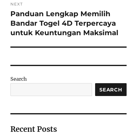
NEXT
Panduan Lengkap Memilih
Next
post:
Bandar Togel 4D Terpercaya
untuk Keuntungan Maksimal
Search
SEARCH
Recent Posts