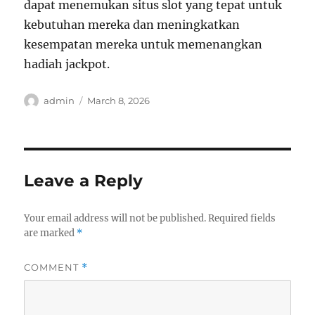
dapat menemukan situs slot yang tepat untuk
kebutuhan mereka dan meningkatkan
kesempatan mereka untuk memenangkan
hadiah jackpot.
Author
Posted
admin
March 8, 2026
on
Leave a Reply
Your email address will not be published.
Required fields
are marked
*
COMMENT
*