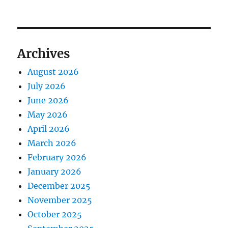
Archives
August 2026
July 2026
June 2026
May 2026
April 2026
March 2026
February 2026
January 2026
December 2025
November 2025
October 2025