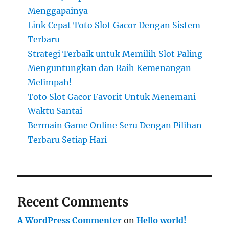
Menggapainya
Link Cepat Toto Slot Gacor Dengan Sistem
Terbaru
Strategi Terbaik untuk Memilih Slot Paling
Menguntungkan dan Raih Kemenangan
Melimpah!
Toto Slot Gacor Favorit Untuk Menemani
Waktu Santai
Bermain Game Online Seru Dengan Pilihan
Terbaru Setiap Hari
Recent Comments
A WordPress Commenter
on
Hello world!