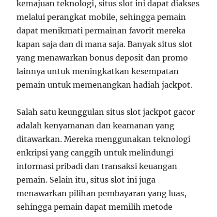
kemajuan teknologi, situs slot ini dapat diakses
melalui perangkat mobile, sehingga pemain
dapat menikmati permainan favorit mereka
kapan saja dan di mana saja. Banyak situs slot
yang menawarkan bonus deposit dan promo
lainnya untuk meningkatkan kesempatan
pemain untuk memenangkan hadiah jackpot.
Salah satu keunggulan situs slot jackpot gacor
adalah kenyamanan dan keamanan yang
ditawarkan. Mereka menggunakan teknologi
enkripsi yang canggih untuk melindungi
informasi pribadi dan transaksi keuangan
pemain. Selain itu, situs slot ini juga
menawarkan pilihan pembayaran yang luas,
sehingga pemain dapat memilih metode