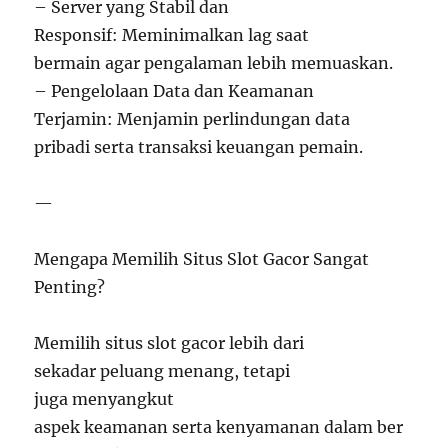
– Server yang Stabil dan
Responsif: Meminimalkan lag saat
bermain agar pengalaman lebih memuaskan.
– Pengelolaan Data dan Keamanan
Terjamin: Menjamin perlindungan data
pribadi serta transaksi keuangan pemain.
—
Mengapa Memilih Situs Slot Gacor Sangat
Penting?
Memilih situs slot gacor lebih dari
sekadar peluang menang, tetapi
juga menyangkut
aspek keamanan serta kenyamanan dalam ber