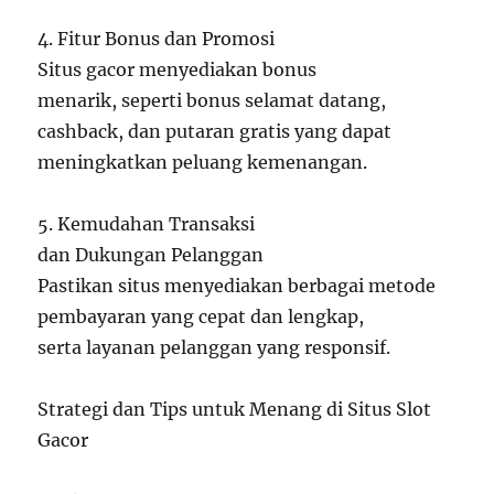
4. Fitur Bonus dan Promosi
Situs gacor menyediakan bonus
menarik, seperti bonus selamat datang,
cashback, dan putaran gratis yang dapat
meningkatkan peluang kemenangan.
5. Kemudahan Transaksi
dan Dukungan Pelanggan
Pastikan situs menyediakan berbagai metode
pembayaran yang cepat dan lengkap,
serta layanan pelanggan yang responsif.
Strategi dan Tips untuk Menang di Situs Slot
Gacor