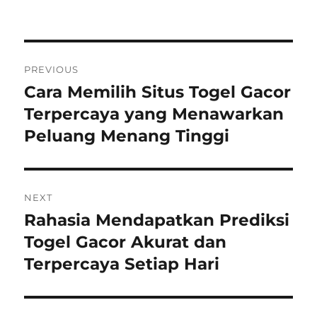
Post
PREVIOUS
navigation
Cara Memilih Situs Togel Gacor
Previous
post:
Terpercaya yang Menawarkan
Peluang Menang Tinggi
NEXT
Rahasia Mendapatkan Prediksi
Next
post:
Togel Gacor Akurat dan
Terpercaya Setiap Hari