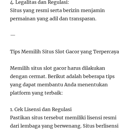
4. Legalitas dan Regulasi:
Situs yang resmi serta berizin menjamin
permainan yang adil dan transparan.
—
Tips Memilih Situs Slot Gacor yang Terpercaya
Memilih situs slot gacor harus dilakukan
dengan cermat. Berikut adalah beberapa tips
yang dapat membantu Anda menentukan
platform yang terbaik:
1. Cek Lisensi dan Regulasi
Pastikan situs tersebut memiliki lisensi resmi
dari lembaga yang berwenang. Situs berlisensi