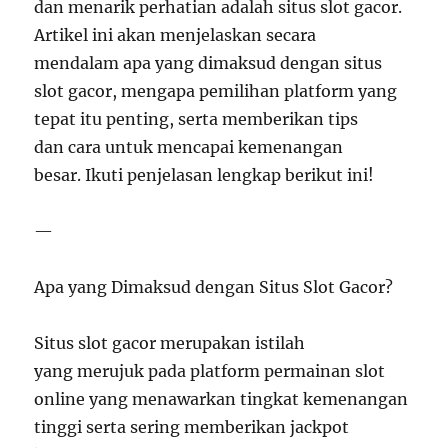
dan menarik perhatian adalah situs slot gacor.
Artikel ini akan menjelaskan secara
mendalam apa yang dimaksud dengan situs
slot gacor, mengapa pemilihan platform yang
tepat itu penting, serta memberikan tips
dan cara untuk mencapai kemenangan
besar. Ikuti penjelasan lengkap berikut ini!
—
Apa yang Dimaksud dengan Situs Slot Gacor?
Situs slot gacor merupakan istilah
yang merujuk pada platform permainan slot
online yang menawarkan tingkat kemenangan
tinggi serta sering memberikan jackpot