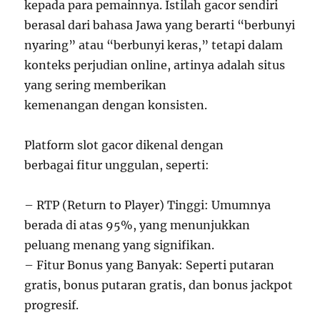
kepada para pemainnya. Istilah gacor sendiri
berasal dari bahasa Jawa yang berarti “berbunyi
nyaring” atau “berbunyi keras,” tetapi dalam
konteks perjudian online, artinya adalah situs
yang sering memberikan
kemenangan dengan konsisten.
Platform slot gacor dikenal dengan
berbagai fitur unggulan, seperti:
– RTP (Return to Player) Tinggi: Umumnya
berada di atas 95%, yang menunjukkan
peluang menang yang signifikan.
– Fitur Bonus yang Banyak: Seperti putaran
gratis, bonus putaran gratis, dan bonus jackpot
progresif.