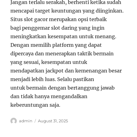
Jangan terlalu serakah, berhenti ketika sudah
mencapai target keuntungan yang diinginkan.
Situs slot gacor merupakan opsi terbaik
bagi penggemar slot daring yang ingin
meningkatkan kesempatan untuk menang.
Dengan memilih platform yang dapat
dipercaya dan menerapkan taktik bermain
yang sesuai, kesempatan untuk
mendapatkan jackpot dan kemenangan besar
menjadi lebih luas. Selalu pastikan
untuk bermain dengan bertanggung jawab
dan tidak hanya mengandalkan
keberuntungan saja.
Author
Posted
admin
August 31, 2025
on