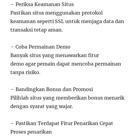
– Periksa Keamanan Situs
Pastikan situs menggunakan protokol
keamanan seperti SSL untuk menjaga data dan
transaksi tetap aman.
– Coba Permainan Demo
Banyak situs yang menawarkan fitur
demo agar pemain dapat mencoba permainan
tanpa risiko.
– Bandingkan Bonus dan Promosi
Pilihlah situs yang memberikan bonus menarik
dengan syarat yang wajar.
– Pastikan Terdapat Fitur Penarikan Cepat
Proses penarikan