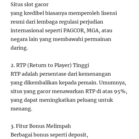
Situs slot gacor
yang kredibel biasanya memperoleh lisensi
resmi dari lembaga regulasi perjudian
internasional seperti PAGCOR, MGA, atau
negara lain yang membawahi permainan
daring.
2. RTP (Return to Player) Tinggi
RTP adalah persentase dari kemenangan
yang dikembalikan kepada pemain. Umumnya,
situs yang gacor menawarkan RTP di atas 95%,
yang dapat meningkatkan peluang untuk
menang.
3. Fitur Bonus Melimpah
Berbagai bonus seperti deposit,