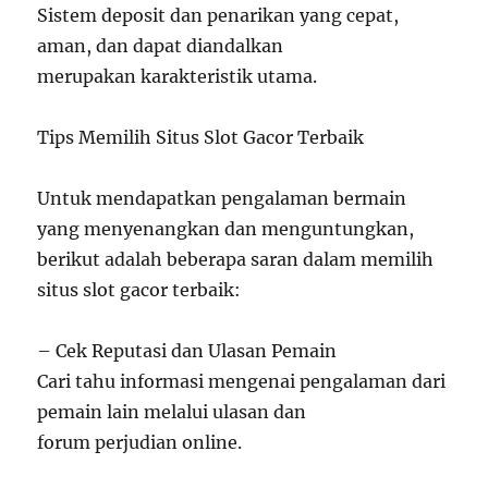
Sistem deposit dan penarikan yang cepat,
aman, dan dapat diandalkan
merupakan karakteristik utama.
Tips Memilih Situs Slot Gacor Terbaik
Untuk mendapatkan pengalaman bermain
yang menyenangkan dan menguntungkan,
berikut adalah beberapa saran dalam memilih
situs slot gacor terbaik:
– Cek Reputasi dan Ulasan Pemain
Cari tahu informasi mengenai pengalaman dari
pemain lain melalui ulasan dan
forum perjudian online.