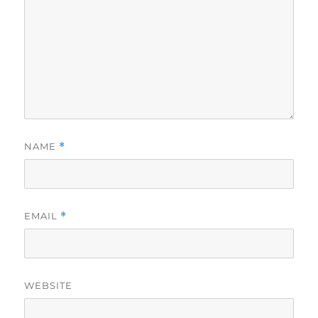
NAME
*
EMAIL
*
WEBSITE