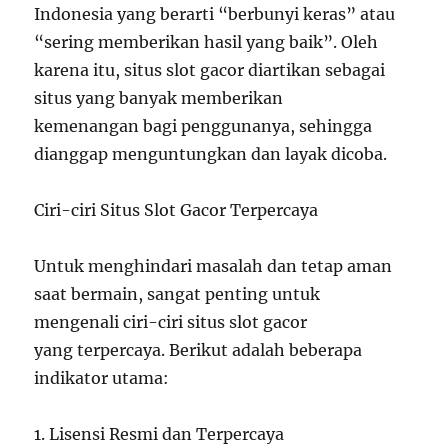
Indonesia yang berarti “berbunyi keras” atau
“sering memberikan hasil yang baik”. Oleh
karena itu, situs slot gacor diartikan sebagai
situs yang banyak memberikan
kemenangan bagi penggunanya, sehingga
dianggap menguntungkan dan layak dicoba.
Ciri-ciri Situs Slot Gacor Terpercaya
Untuk menghindari masalah dan tetap aman
saat bermain, sangat penting untuk
mengenali ciri-ciri situs slot gacor
yang terpercaya. Berikut adalah beberapa
indikator utama:
1. Lisensi Resmi dan Terpercaya