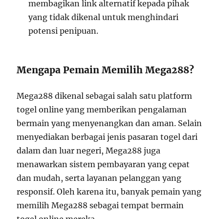
membagikan link alternatif kepada pihak
yang tidak dikenal untuk menghindari
potensi penipuan.
Mengapa Pemain Memilih Mega288?
Mega288 dikenal sebagai salah satu platform
togel online yang memberikan pengalaman
bermain yang menyenangkan dan aman. Selain
menyediakan berbagai jenis pasaran togel dari
dalam dan luar negeri, Mega288 juga
menawarkan sistem pembayaran yang cepat
dan mudah, serta layanan pelanggan yang
responsif. Oleh karena itu, banyak pemain yang
memilih Mega288 sebagai tempat bermain