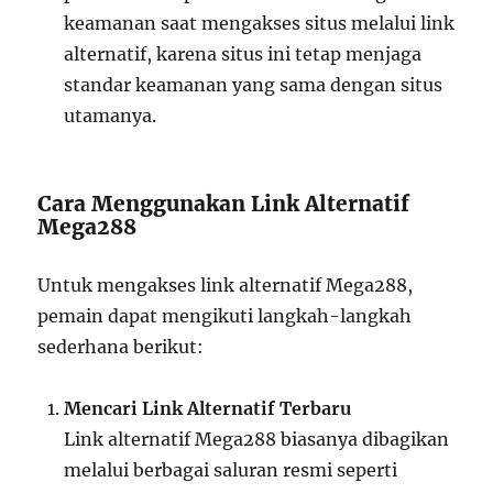
keamanan saat mengakses situs melalui link
alternatif, karena situs ini tetap menjaga
standar keamanan yang sama dengan situs
utamanya.
Cara Menggunakan Link Alternatif
Mega288
Untuk mengakses link alternatif Mega288,
pemain dapat mengikuti langkah-langkah
sederhana berikut:
Mencari Link Alternatif Terbaru
Link alternatif Mega288 biasanya dibagikan
melalui berbagai saluran resmi seperti