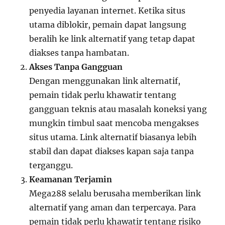
penyedia layanan internet. Ketika situs
utama diblokir, pemain dapat langsung
beralih ke link alternatif yang tetap dapat
diakses tanpa hambatan.
Akses Tanpa Gangguan
Dengan menggunakan link alternatif,
pemain tidak perlu khawatir tentang
gangguan teknis atau masalah koneksi yang
mungkin timbul saat mencoba mengakses
situs utama. Link alternatif biasanya lebih
stabil dan dapat diakses kapan saja tanpa
terganggu.
Keamanan Terjamin
Mega288 selalu berusaha memberikan link
alternatif yang aman dan terpercaya. Para
pemain tidak perlu khawatir tentang risiko