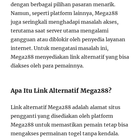
dengan berbagai pilihan pasaran menarik.
Namun, seperti platform lainnya, Mega288
juga seringkali menghadapi masalah akses,
terutama saat server utama mengalami
gangguan atau diblokir oleh penyedia layanan
internet. Untuk mengatasi masalah ini,
Mega288 menyediakan link alternatif yang bisa
diakses oleh para pemainnya.
Apa Itu Link Alternatif Mega288?
Link alternatif Mega288 adalah alamat situs
pengganti yang disediakan oleh platform
Mega288 untuk memastikan pemain tetap bisa
mengakses permainan togel tanpa kendala.