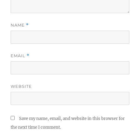
NAME
*
EMAIL
*
WEBSITE
Save my name, email, and website in this browser for
the next time I comment.