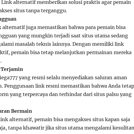
e. Link alternatif memberikan solusi praktis agar pemain
akses situs tanpa terganggu.
ngguan
 alternatif juga memastikan bahwa para pemain bisa
gguan yang mungkin terjadi saat situs utama sedang
lami masalah teknis lainnya. Dengan memiliki link
 aktif, pemain bisa tetap melanjutkan permainan mereka
.
 Terjamin
 Mega777 yang resmi selalu menyediakan saluran aman
n. Penggunaan link resmi memastikan bahwa Anda teta
orm yang terpercaya dan terhindar dari situs palsu yang
aran Bermain
ink alternatif, pemain bisa mengakses situs kapan saja
ja, tanpa khawatir jika situs utama mengalami kesulitan