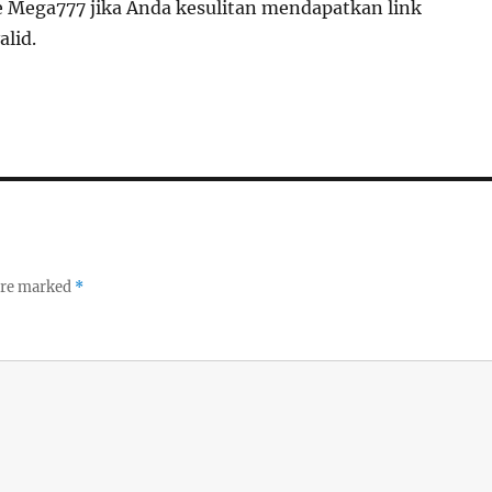
e Mega777 jika Anda kesulitan mendapatkan link
alid.
 are marked
*