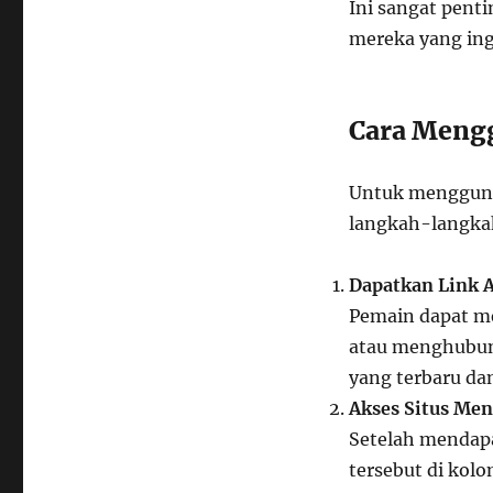
Ini sangat pent
mereka yang ing
Cara Mengg
Untuk menggunak
langkah-langkah
Dapatkan Link A
Pemain dapat me
atau menghubun
yang terbaru dan
Akses Situs Me
Setelah mendapa
tersebut di kol