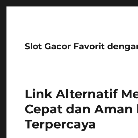
Slot Gacor Favorit denga
Link Alternatif M
Cepat dan Aman 
Terpercaya