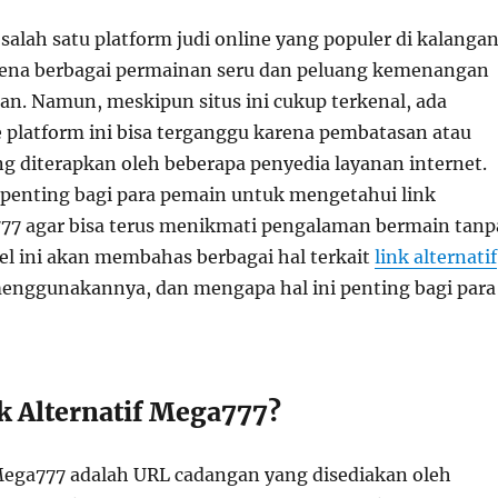
alah satu platform judi online yang populer di kalanga
rena berbagai permainan seru dan peluang kemenangan
n. Namun, meskipun situs ini cukup terkenal, ada
e platform ini bisa terganggu karena pembatasan atau
g diterapkan oleh beberapa penyedia layanan internet.
, penting bagi para pemain untuk mengetahui link
777 agar bisa terus menikmati pengalaman bermain tanp
el ini akan membahas berbagai hal terkait
link alternatif
menggunakannya, dan mengapa hal ini penting bagi para
nk Alternatif Mega777?
 Mega777 adalah URL cadangan yang disediakan oleh