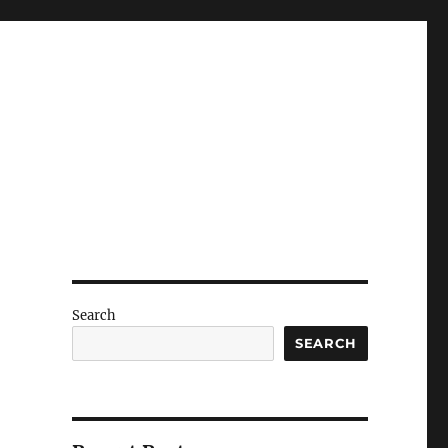
Search
SEARCH