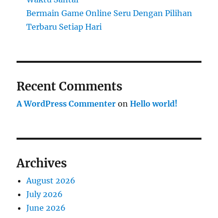
Bermain Game Online Seru Dengan Pilihan
Terbaru Setiap Hari
Recent Comments
A WordPress Commenter
on
Hello world!
Archives
August 2026
July 2026
June 2026