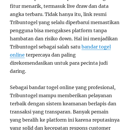
fitur menarik, termasuk live draw dan data
angka terbaru. Tidak hanya itu, link resmi
Tribuntogel yang selalu diperbarui memastikan
pengguna bisa mengakses platform tanpa
hambatan dan risiko down. Hal ini menjadikan
Tribuntogel sebagai salah satu
bandar togel
online
terpercaya dan paling
direkomendasikan untuk para pecinta judi
daring.
Sebagai bandar togel online yang profesional,
Tribuntogel mampu memberikan pelayanan
terbaik dengan sistem keamanan berlapis dan
transaksi yang transparan. Banyak pemain
yang beralih ke platform ini karena reputasinya
yang solid dan kecepatan respons customer