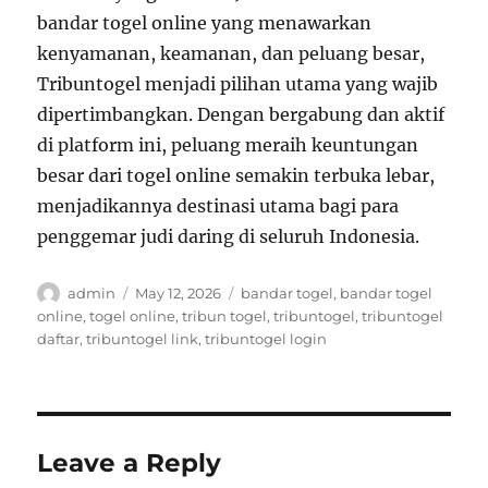
bandar togel online yang menawarkan
kenyamanan, keamanan, dan peluang besar,
Tribuntogel menjadi pilihan utama yang wajib
dipertimbangkan. Dengan bergabung dan aktif
di platform ini, peluang meraih keuntungan
besar dari togel online semakin terbuka lebar,
menjadikannya destinasi utama bagi para
penggemar judi daring di seluruh Indonesia.
Author
Posted
Tags
admin
May 12, 2026
bandar togel
,
bandar togel
on
online
,
togel online
,
tribun togel
,
tribuntogel
,
tribuntogel
daftar
,
tribuntogel link
,
tribuntogel login
Leave a Reply