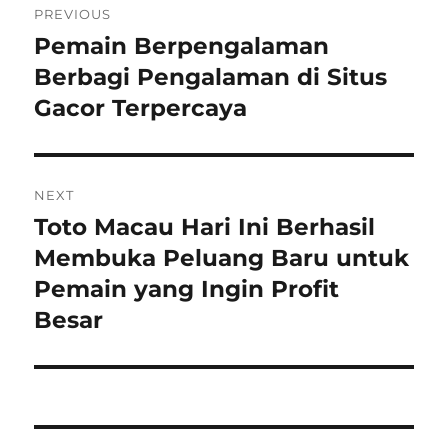
PREVIOUS
navigation
Pemain Berpengalaman
Previous
post:
Berbagi Pengalaman di Situs
Gacor Terpercaya
NEXT
Toto Macau Hari Ini Berhasil
Next
post:
Membuka Peluang Baru untuk
Pemain yang Ingin Profit
Besar