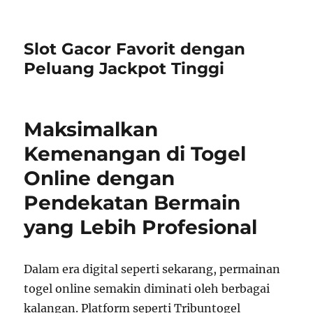
Slot Gacor Favorit dengan
Peluang Jackpot Tinggi
Maksimalkan
Kemenangan di Togel
Online dengan
Pendekatan Bermain
yang Lebih Profesional
Dalam era digital seperti sekarang, permainan
togel online semakin diminati oleh berbagai
kalangan. Platform seperti Tribuntogel