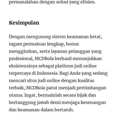
permasalahan dengan solusi yang efisien.
Kesimpulan
Dengan mengusung sistem keamanan ketat,
ragam permainan lengkap, bonus
menggiurkan, serta layanan pelanggan yang
profesional, MCDBola berhasil menunjukkan
eksistensinya sebagai platform judi online
terpercaya di Indonesia. Bagi Anda yang sedang
mencari situs judi online dengan kualitas
terbaik, MCDBola patut menjadi pertimbangan
utama. Ingat, bermainlah secara bijak dan
bertanggung jawab demi menjaga kesenangan
dan keamanan dalam bertaruh.