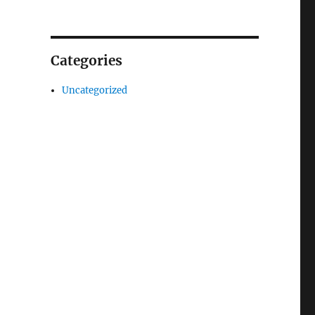
Categories
Uncategorized