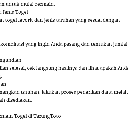
n untuk mulai bermain.
n Jenis Togel
n togel favorit dan jenis taruhan yang sesuai dengan
u kombinasi yang ingin Anda pasang dan tentukan jumla
engundian
ian selesai, cek langsung hasilnya dan lihat apakah And
.
gan
angkan taruhan, lakukan proses penarikan dana melal
ah disediakan.
rmain Togel di TarungToto