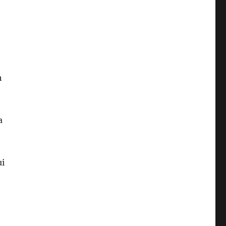
h
a
ui