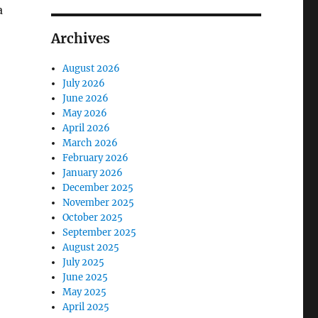
a
Archives
August 2026
July 2026
June 2026
May 2026
April 2026
March 2026
February 2026
January 2026
December 2025
November 2025
October 2025
September 2025
August 2025
July 2025
June 2025
May 2025
April 2025