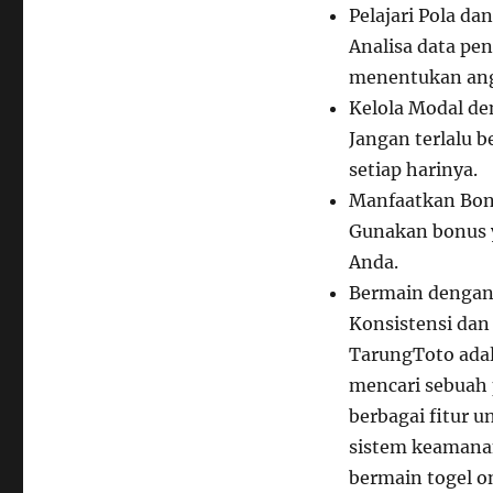
Pelajari Pola d
Analisa data pe
menentukan ang
Kelola Modal de
Jangan terlalu b
setiap harinya.
Manfaatkan Bon
Gunakan bonus 
Anda.
Bermain dengan
Konsistensi dan
TarungToto adala
mencari sebuah 
berbagai fitur 
sistem keamana
bermain togel 