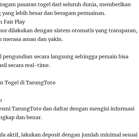
agam pasaran togel dari seluruh dunia, memberikan
yang lebih besar dan beragam permainan.
 Fair Play
r dilakukan dengan sistem otomatis yang transparan,
n merasa aman dan yakin.
l pengundian secara langsung sehingga pemain bisa
il secara real-time.
n Togel di TarungToto
u
resmi TarungToto dan daftar dengan mengisi informasi
engkap dan benar.
da aktif, lakukan deposit dengan jumlah minimal sesuai