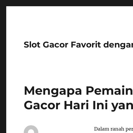
Slot Gacor Favorit denga
Mengapa Pemain L
Gacor Hari Ini y
Dalam ranah per