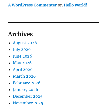
A WordPress Commenter
on
Hello world!
Archives
August 2026
July 2026
June 2026
May 2026
April 2026
March 2026
February 2026
January 2026
December 2025
November 2025