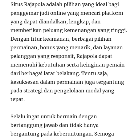
Situs Rajapola adalah pilihan yang ideal bagi
penggemar judi online yang mencari platform
yang dapat diandalkan, lengkap, dan
memberikan peluang kemenangan yang tinggi.
Dengan fitur keamanan, berbagai pilihan
permainan, bonus yang menarik, dan layanan
pelanggan yang responsif, Rajapola dapat
memenuhi kebutuhan serta keinginan pemain
dari berbagai latar belakang. Tentu saja,
kesuksesan dalam permainan juga tergantung
pada strategi dan pengelolaan modal yang
tepat.
Selalu ingat untuk bermain dengan
bertanggung jawab dan tidak hanya
bergantung pada keberuntungan. Semoga