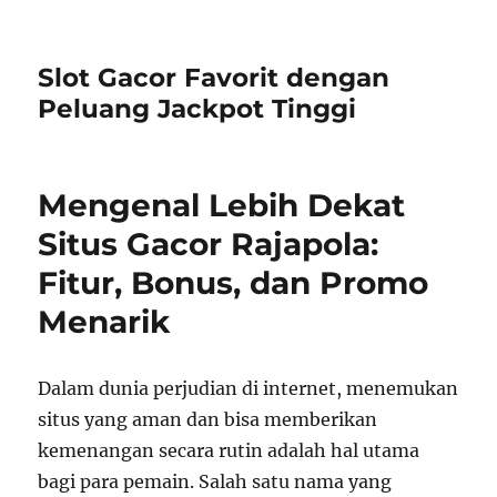
Slot Gacor Favorit dengan
Peluang Jackpot Tinggi
Mengenal Lebih Dekat
Situs Gacor Rajapola:
Fitur, Bonus, dan Promo
Menarik
Dalam dunia perjudian di internet, menemukan
situs yang aman dan bisa memberikan
kemenangan secara rutin adalah hal utama
bagi para pemain. Salah satu nama yang