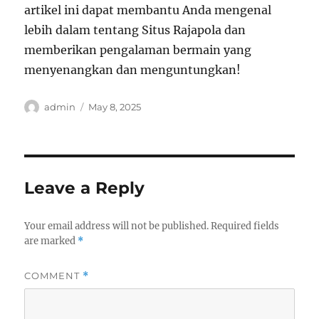
artikel ini dapat membantu Anda mengenal
lebih dalam tentang Situs Rajapola dan
memberikan pengalaman bermain yang
menyenangkan dan menguntungkan!
Author
Posted
admin
May 8, 2025
on
Leave a Reply
Your email address will not be published.
Required fields
are marked
*
COMMENT
*