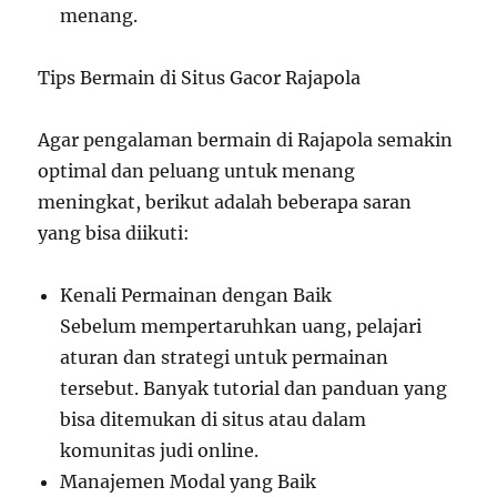
menang.
Tips Bermain di Situs Gacor Rajapola
Agar pengalaman bermain di Rajapola semakin
optimal dan peluang untuk menang
meningkat, berikut adalah beberapa saran
yang bisa diikuti:
Kenali Permainan dengan Baik
Sebelum mempertaruhkan uang, pelajari
aturan dan strategi untuk permainan
tersebut. Banyak tutorial dan panduan yang
bisa ditemukan di situs atau dalam
komunitas judi online.
Manajemen Modal yang Baik