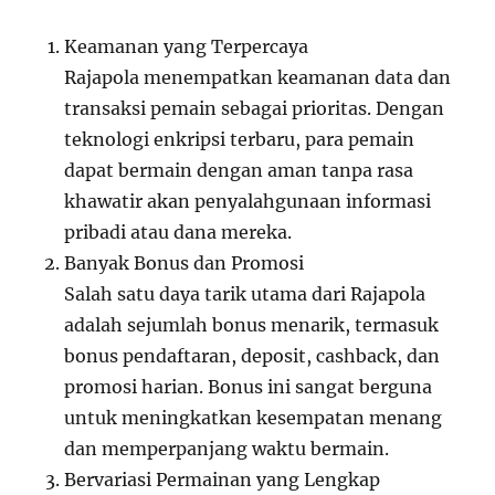
Keamanan yang Terpercaya
Rajapola menempatkan keamanan data dan
transaksi pemain sebagai prioritas. Dengan
teknologi enkripsi terbaru, para pemain
dapat bermain dengan aman tanpa rasa
khawatir akan penyalahgunaan informasi
pribadi atau dana mereka.
Banyak Bonus dan Promosi
Salah satu daya tarik utama dari Rajapola
adalah sejumlah bonus menarik, termasuk
bonus pendaftaran, deposit, cashback, dan
promosi harian. Bonus ini sangat berguna
untuk meningkatkan kesempatan menang
dan memperpanjang waktu bermain.
Bervariasi Permainan yang Lengkap