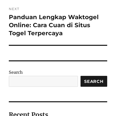
NEXT
Panduan Lengkap Waktogel
Next
post:
Online: Cara Cuan di Situs
Togel Terpercaya
Search
SEARCH
Recent Posts