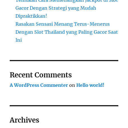
Temukan Cara Memenangkan Jackpot di Slot
Gacor Dengan Strategi yang Mudah
Dipraktikkan!
Rasakan Sensasi Menang Terus-Menerus
Dengan Slot Thailand yang Paling Gacor Saat
Ini
Recent Comments
A WordPress Commenter
on
Hello world!
Archives