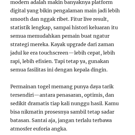
modern adalah makin banyaknya platform
digital yang bikin pengalaman main jadi lebih
smooth dan nggak ribet. Fitur live result,
statistik lengkap, sampai histori keluaran itu
semua memudahkan pemain buat ngatur
strategi mereka. Kayak upgrade dari zaman
jadul ke era touchscreen—lebih cepat, lebih
rapi, lebih efisien. Tapi tetap ya, gunakan
semua fasilitas ini dengan kepala dingin.
Permainan togel memang punya daya tarik
tersendiri—antara penasaran, optimis, dan
sedikit dramatis tiap kali nunggu hasil. Kamu
bisa nikmatin prosesnya sambil tetap sadar
batasan. Santai aja, jangan terlalu terbawa
atmosfer euforia angka.