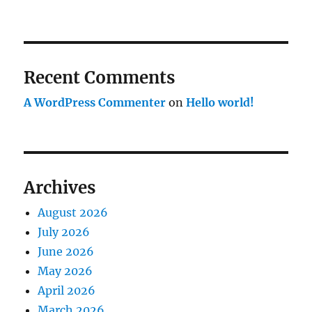
Recent Comments
A WordPress Commenter
on
Hello world!
Archives
August 2026
July 2026
June 2026
May 2026
April 2026
March 2026