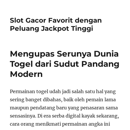
Slot Gacor Favorit dengan
Peluang Jackpot Tinggi
Mengupas Serunya Dunia
Togel dari Sudut Pandang
Modern
Permainan togel udah jadi salah satu hal yang
sering banget dibahas, baik oleh pemain lama
maupun pendatang baru yang penasaran sama
sensasinya. Di era serba digital kayak sekarang,
cara orang menikmati permainan angka ini