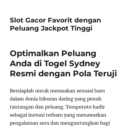
Slot Gacor Favorit dengan
Peluang Jackpot Tinggi
Optimalkan Peluang
Anda di Togel Sydney
Resmi dengan Pola Teruji
Bersiaplah untuk merasakan sensasi baru
dalam dunia hiburan daring yang penuh
tantangan dan peluang. Tempototo hadir
sebagai inovasi terbaru yang menawarkan
pengalaman seru dan menguntungkan bagi