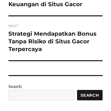
Keuangan di Situs Gacor
NEXT
Strategi Mendapatkan Bonus
Next
post:
Tanpa Risiko di Situs Gacor
Terpercaya
Search
SEARCH