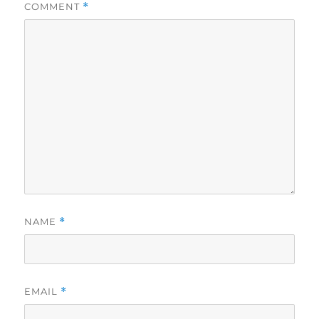
COMMENT
*
NAME
*
EMAIL
*