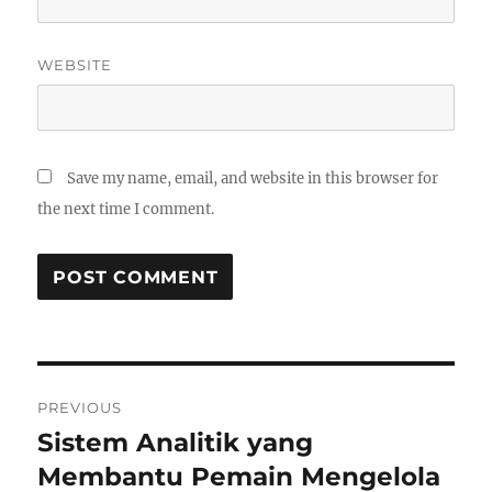
WEBSITE
Save my name, email, and website in this browser for
the next time I comment.
Post
PREVIOUS
navigation
Sistem Analitik yang
Previous
post:
Membantu Pemain Mengelola