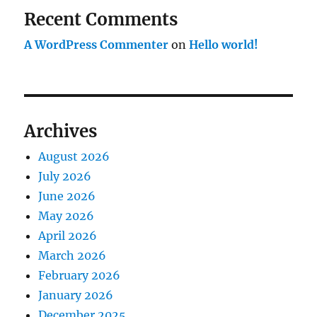
Recent Comments
A WordPress Commenter
on
Hello world!
Archives
August 2026
July 2026
June 2026
May 2026
April 2026
March 2026
February 2026
January 2026
December 2025