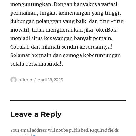
menguntungkan. Dengan banyaknya variasi
permainan, tingkat kemenangan yang tinggi,
dukungan pelanggan yang baik, dan fitur-fitur
inovatif, tidak mengherankan jika JokerBola
menjadi situs kesayangan banyak pemain.
Cobalah dan nikmati sendiri keseruannya!
Selamat bermain dan semoga keberuntungan
selalu bersama Anda!.
Author
Posted
admin
April 18, 2025
on
Leave a Reply
Your email address will not be published.
Required fields