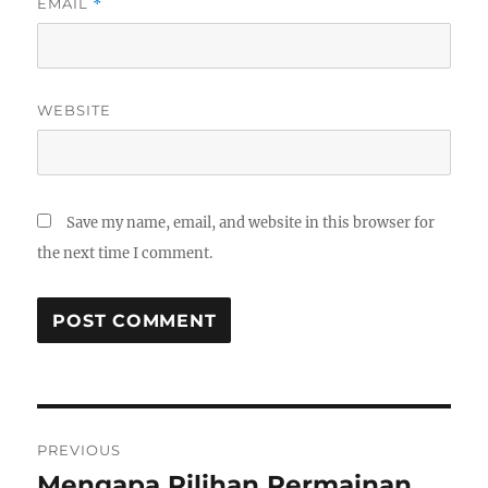
EMAIL
*
WEBSITE
Save my name, email, and website in this browser for
the next time I comment.
Post
PREVIOUS
navigation
Mengapa Pilihan Permainan
Previous