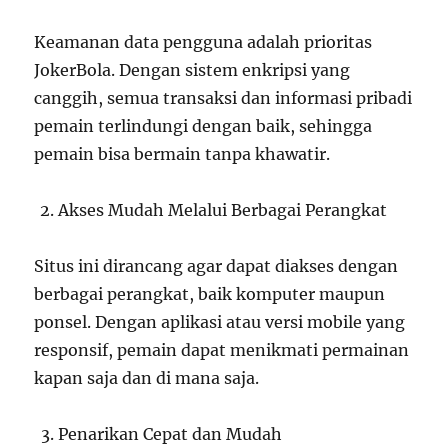
Keamanan data pengguna adalah prioritas
JokerBola. Dengan sistem enkripsi yang
canggih, semua transaksi dan informasi pribadi
pemain terlindungi dengan baik, sehingga
pemain bisa bermain tanpa khawatir.
Akses Mudah Melalui Berbagai Perangkat
Situs ini dirancang agar dapat diakses dengan
berbagai perangkat, baik komputer maupun
ponsel. Dengan aplikasi atau versi mobile yang
responsif, pemain dapat menikmati permainan
kapan saja dan di mana saja.
Penarikan Cepat dan Mudah