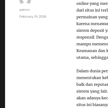
online yang me
Author
admin
dari situs ini t
Posted
February 19, 2026
permainan yang 
on
karena menawark
sistem deposit 
responsif. Deng
mampu memenuhi
Keamanan dan k
utama, sehingga 
Dalam dunia per
menentukan kebe
baik dan reputas
sistem yang fai
akan adanya kecu
situs ini biasan