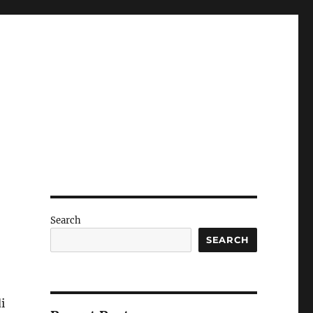
Search
SEARCH
i