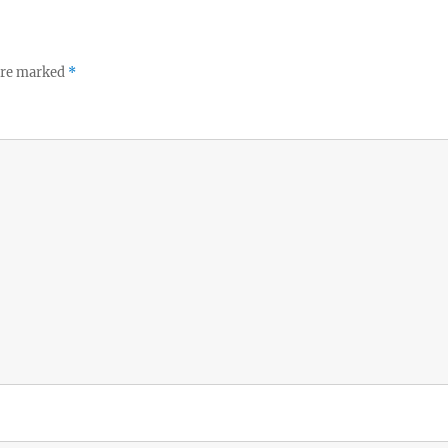
 are marked
*