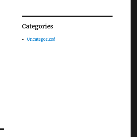
Categories
Uncategorized