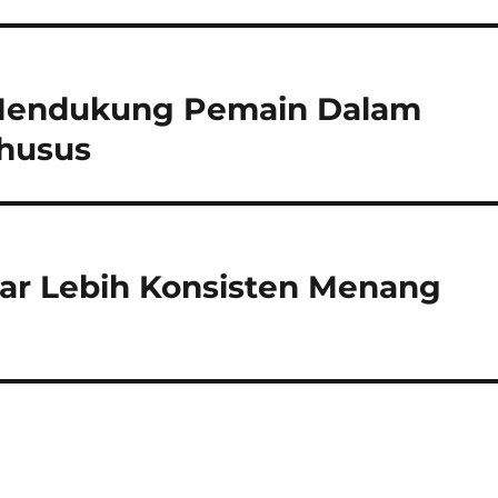
 Mendukung Pemain Dalam
husus
gar Lebih Konsisten Menang