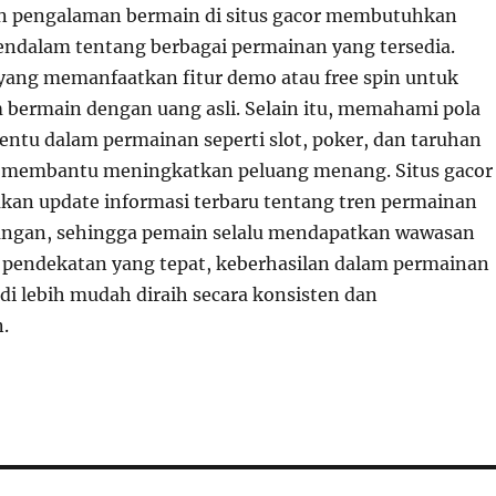
 pengalaman bermain di situs gacor membutuhkan
ndalam tentang berbagai permainan yang tersedia.
ang memanfaatkan fitur demo atau free spin untuk
m bermain dengan uang asli. Selain itu, memahami pola
tentu dalam permainan seperti slot, poker, dan taruhan
t membantu meningkatkan peluang menang. Situs gacor
kan update informasi terbaru tentang tren permainan
angan, sehingga pemain selalu mendapatkan wawasan
 pendekatan yang tepat, keberhasilan dalam permainan
di lebih mudah diraih secara konsisten dan
.