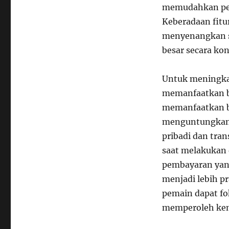
memudahkan pem
Keberadaan fit
menyenangkan s
besar secara kon
Untuk meningka
memanfaatkan ber
memanfaatkan bo
menguntungkan.
pribadi dan tra
saat melakukan 
pembayaran yang
menjadi lebih pr
pemain dapat f
memperoleh kem