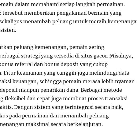
ain dalam memahami setiap langkah permainan.
ur tersebut memberikan pengalaman bermain yang
ekaligus menambah peluang untuk meraih kemenanga
sisten.
tkan peluang kemenangan, pemain sering
bagai strategi yang tersedia di situs gacor. Misalnya,
nus referral dan bonus deposit yang cukup
 Fitur keamanan yang canggih juga melindungi data
nsaksi keuangan, sehingga pemain merasa lebih nyaman
deposit maupun penarikan dana. Berbagai metode
 fleksibel dan cepat juga membuat proses transaksi
aktis. Dengan sistem yang terintegrasi secara baik,
okus pada permainan dan menambah peluang
enangan maksimal secara berkelanjutan.