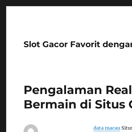
Slot Gacor Favorit denga
Pengalaman Real
Bermain di Situs
data macau
Situs