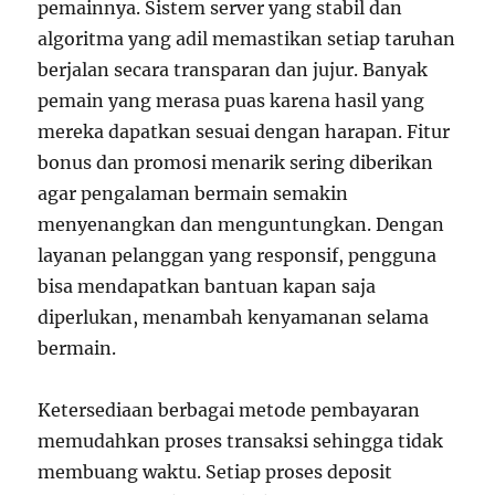
pemainnya. Sistem server yang stabil dan
algoritma yang adil memastikan setiap taruhan
berjalan secara transparan dan jujur. Banyak
pemain yang merasa puas karena hasil yang
mereka dapatkan sesuai dengan harapan. Fitur
bonus dan promosi menarik sering diberikan
agar pengalaman bermain semakin
menyenangkan dan menguntungkan. Dengan
layanan pelanggan yang responsif, pengguna
bisa mendapatkan bantuan kapan saja
diperlukan, menambah kenyamanan selama
bermain.
Ketersediaan berbagai metode pembayaran
memudahkan proses transaksi sehingga tidak
membuang waktu. Setiap proses deposit