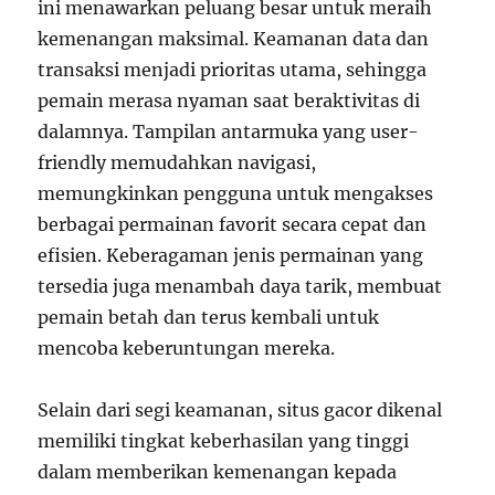
ini menawarkan peluang besar untuk meraih
kemenangan maksimal. Keamanan data dan
transaksi menjadi prioritas utama, sehingga
pemain merasa nyaman saat beraktivitas di
dalamnya. Tampilan antarmuka yang user-
friendly memudahkan navigasi,
memungkinkan pengguna untuk mengakses
berbagai permainan favorit secara cepat dan
efisien. Keberagaman jenis permainan yang
tersedia juga menambah daya tarik, membuat
pemain betah dan terus kembali untuk
mencoba keberuntungan mereka.
Selain dari segi keamanan, situs gacor dikenal
memiliki tingkat keberhasilan yang tinggi
dalam memberikan kemenangan kepada