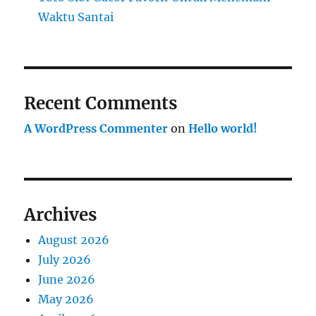
Waktu Santai
Recent Comments
A WordPress Commenter
on
Hello world!
Archives
August 2026
July 2026
June 2026
May 2026