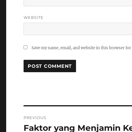
WEBSITE
Save my name, email, and website in this browser for
Post
PREVIOUS
navigation
Faktor yang Menjamin K
Previous