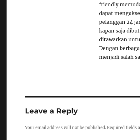
friendly memuda
dapat mengakses
pelanggan 24 j
kapan saja dibu
ditawarkan unt
Dengan berbagai
menjadi salah sat
Leave a Reply
Your email address will not be published.
Required fields