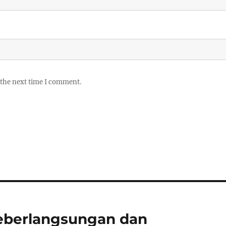
 the next time I comment.
eberlangsungan dan