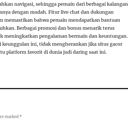
hkan navigasi, sehingga pemain dari berbagai kalangan
nya dengan mudah. Fitur live chat dan dukungan
am memastikan bahwa pemain mendapatkan bantuan
tuhkan. Berbagai promosi dan bonus menarik terus
uk meningkatkan pengalaman bermain dan keuntungan.
 keunggulan ini, tidak mengherankan jika situs gacor
u platform favorit di dunia judi daring saat ini.
 are marked
*