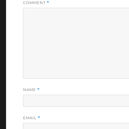
COMMENT
*
NAME
*
EMAIL
*