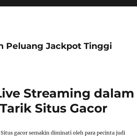
n Peluang Jackpot Tinggi
Live Streaming dalam
arik Situs Gacor
Situs gacor semakin diminati oleh para pecinta judi