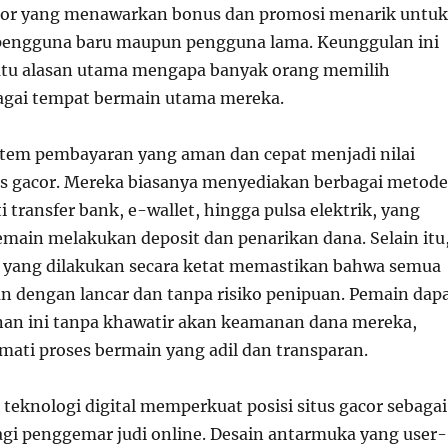
acor yang menawarkan bonus dan promosi menarik untuk
pengguna baru maupun pengguna lama. Keunggulan ini
atu alasan utama mengapa banyak orang memilih
bagai tempat bermain utama mereka.
stem pembayaran yang aman dan cepat menjadi nilai
us gacor. Mereka biasanya menyediakan berbagai metode
ti transfer bank, e-wallet, hingga pulsa elektrik, yang
in melakukan deposit dan penarikan dana. Selain itu
si yang dilakukan secara ketat memastikan bahwa semua
an dengan lancar dan tanpa risiko penipuan. Pemain dap
an ini tanpa khawatir akan keamanan dana mereka,
mati proses bermain yang adil dan transparan.
eknologi digital memperkuat posisi situs gacor sebagai
agi penggemar judi online. Desain antarmuka yang user-