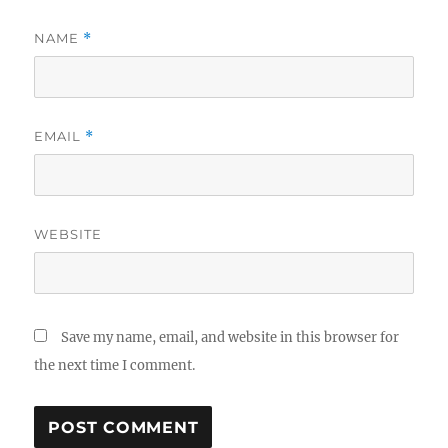
NAME
*
EMAIL
*
WEBSITE
Save my name, email, and website in this browser for
the next time I comment.