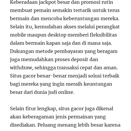
Keberadaan jackpot besar dan promosi rutin
membuat pemain semakin tertarik untuk terus
bermain dan mencoba keberuntungan mereka.
Selain itu, kemudahan akses melalui perangkat
mobile maupun desktop memberi fleksibilitas
dalam bermain kapan saja dan di mana saja.
Dukungan metode pembayaran yang beragam
juga memudahkan proses deposit dan
withdraw, sehingga transaksi cepat dan aman.
Situs gacor benar-benar menjadi solusi terbaik
bagi mereka yang ingin meraih keuntungan
besar dari dunia judi online.
Selain fitur lengkap, situs gacor juga dikenal
akan keberagaman jenis permainan yang
disediakan. Peluang menang lebih besar karena