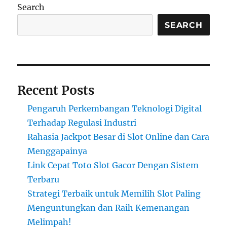
Search
SEARCH
Recent Posts
Pengaruh Perkembangan Teknologi Digital
Terhadap Regulasi Industri
Rahasia Jackpot Besar di Slot Online dan Cara
Menggapainya
Link Cepat Toto Slot Gacor Dengan Sistem
Terbaru
Strategi Terbaik untuk Memilih Slot Paling
Menguntungkan dan Raih Kemenangan
Melimpah!