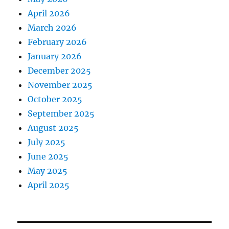
April 2026
March 2026
February 2026
January 2026
December 2025
November 2025
October 2025
September 2025
August 2025
July 2025
June 2025
May 2025
April 2025