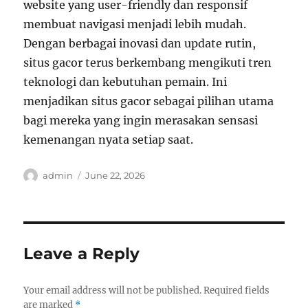
website yang user-friendly dan responsif
membuat navigasi menjadi lebih mudah.
Dengan berbagai inovasi dan update rutin,
situs gacor terus berkembang mengikuti tren
teknologi dan kebutuhan pemain. Ini
menjadikan situs gacor sebagai pilihan utama
bagi mereka yang ingin merasakan sensasi
kemenangan nyata setiap saat.
Author
Posted
admin
June 22, 2026
on
Leave a Reply
Your email address will not be published.
Required fields
are marked
*