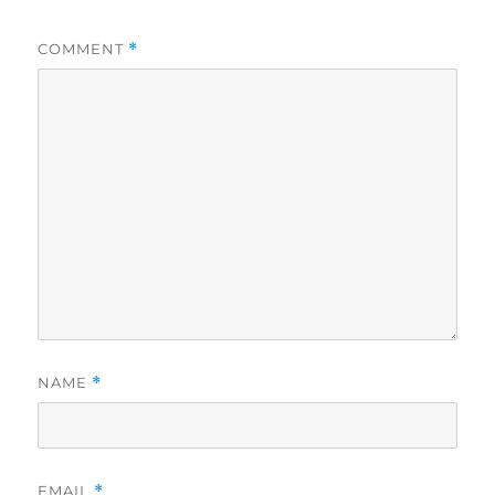
COMMENT
*
NAME
*
EMAIL
*