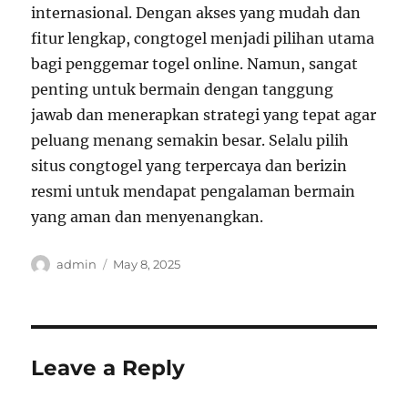
internasional. Dengan akses yang mudah dan
fitur lengkap, congtogel menjadi pilihan utama
bagi penggemar togel online. Namun, sangat
penting untuk bermain dengan tanggung
jawab dan menerapkan strategi yang tepat agar
peluang menang semakin besar. Selalu pilih
situs congtogel yang terpercaya dan berizin
resmi untuk mendapat pengalaman bermain
yang aman dan menyenangkan.
Author
Posted
admin
May 8, 2025
on
Leave a Reply