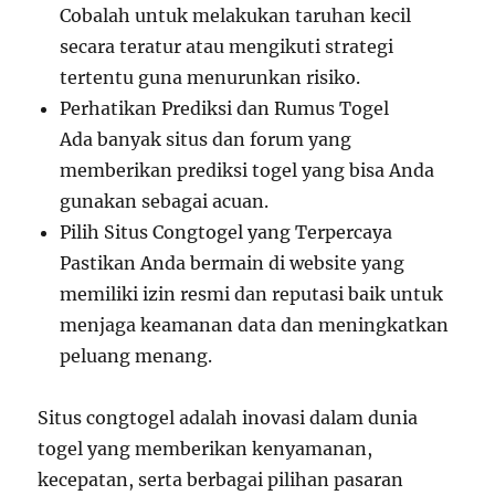
Cobalah untuk melakukan taruhan kecil
secara teratur atau mengikuti strategi
tertentu guna menurunkan risiko.
Perhatikan Prediksi dan Rumus Togel
Ada banyak situs dan forum yang
memberikan prediksi togel yang bisa Anda
gunakan sebagai acuan.
Pilih Situs Congtogel yang Terpercaya
Pastikan Anda bermain di website yang
memiliki izin resmi dan reputasi baik untuk
menjaga keamanan data dan meningkatkan
peluang menang.
Situs congtogel adalah inovasi dalam dunia
togel yang memberikan kenyamanan,
kecepatan, serta berbagai pilihan pasaran