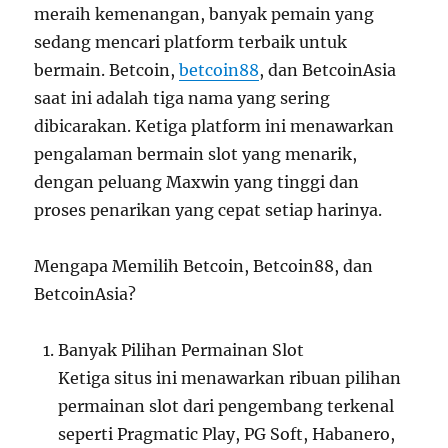
meraih kemenangan, banyak pemain yang
sedang mencari platform terbaik untuk
bermain. Betcoin,
betcoin88
, dan BetcoinAsia
saat ini adalah tiga nama yang sering
dibicarakan. Ketiga platform ini menawarkan
pengalaman bermain slot yang menarik,
dengan peluang Maxwin yang tinggi dan
proses penarikan yang cepat setiap harinya.
Mengapa Memilih Betcoin, Betcoin88, dan
BetcoinAsia?
Banyak Pilihan Permainan Slot
Ketiga situs ini menawarkan ribuan pilihan
permainan slot dari pengembang terkenal
seperti Pragmatic Play, PG Soft, Habanero,