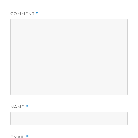
COMMENT
*
NAME
*
EMAIL
*