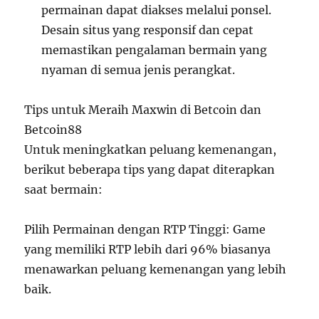
permainan dapat diakses melalui ponsel.
Desain situs yang responsif dan cepat
memastikan pengalaman bermain yang
nyaman di semua jenis perangkat.
Tips untuk Meraih Maxwin di Betcoin dan
Betcoin88
Untuk meningkatkan peluang kemenangan,
berikut beberapa tips yang dapat diterapkan
saat bermain:
Pilih Permainan dengan RTP Tinggi: Game
yang memiliki RTP lebih dari 96% biasanya
menawarkan peluang kemenangan yang lebih
baik.