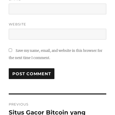
WEBSITE
Save my name, email, and website in this browser for
the next time I comment.
Post
PREVIOUS
navigation
Situs Gacor Bitcoin yang
Previous