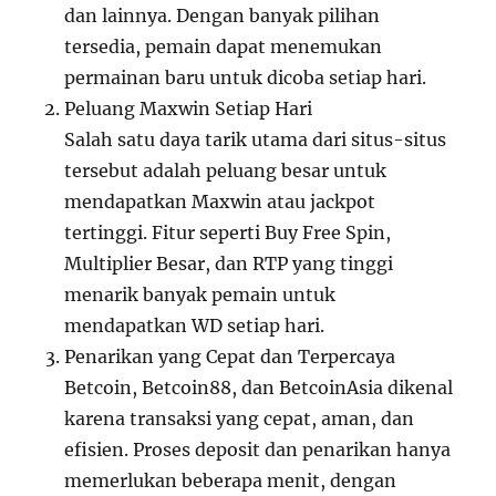
dan lainnya. Dengan banyak pilihan
tersedia, pemain dapat menemukan
permainan baru untuk dicoba setiap hari.
Peluang Maxwin Setiap Hari
Salah satu daya tarik utama dari situs-situs
tersebut adalah peluang besar untuk
mendapatkan Maxwin atau jackpot
tertinggi. Fitur seperti Buy Free Spin,
Multiplier Besar, dan RTP yang tinggi
menarik banyak pemain untuk
mendapatkan WD setiap hari.
Penarikan yang Cepat dan Terpercaya
Betcoin, Betcoin88, dan BetcoinAsia dikenal
karena transaksi yang cepat, aman, dan
efisien. Proses deposit dan penarikan hanya
memerlukan beberapa menit, dengan