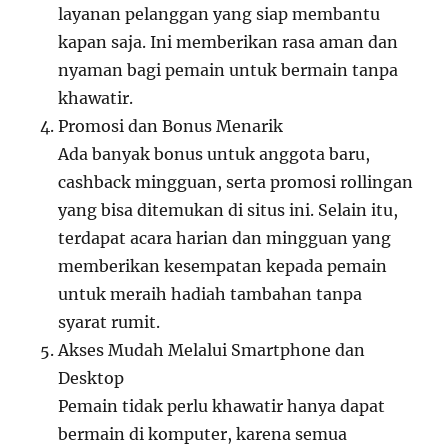
layanan pelanggan yang siap membantu
kapan saja. Ini memberikan rasa aman dan
nyaman bagi pemain untuk bermain tanpa
khawatir.
Promosi dan Bonus Menarik
Ada banyak bonus untuk anggota baru,
cashback mingguan, serta promosi rollingan
yang bisa ditemukan di situs ini. Selain itu,
terdapat acara harian dan mingguan yang
memberikan kesempatan kepada pemain
untuk meraih hadiah tambahan tanpa
syarat rumit.
Akses Mudah Melalui Smartphone dan
Desktop
Pemain tidak perlu khawatir hanya dapat
bermain di komputer, karena semua