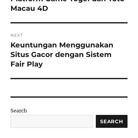
Macau 4D
NEXT
Keuntungan Menggunakan
Next
post:
Situs Gacor dengan Sistem
Fair Play
Search
SEARCH