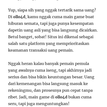
Yup, siapa sih yang nggak tertarik sama uang?
Di
ollo4d
, kamu nggak cuma main game buat
hiburan semata, tapi juga punya kesempatan
dapetin uang asli yang bisa langsung dicairkan.
Betul banget, sobat! Situs ini dikenal sebagai
salah satu platform yang memprioritaskan
keamanan transaksi uang pemain.
Nggak heran kalau banyak pemain pemula
yang awalnya cuma iseng, tapi akhirnya jadi
serius dan bisa bikin keuntungan besar. Uang
dari kemenangan bisa langsung masuk ke
rekeningmu, dan prosesnya pun cepat tanpa
ribet. Jadi, main game di
ollo4d
bukan cuma
seru, tapi juga menguntungkan!