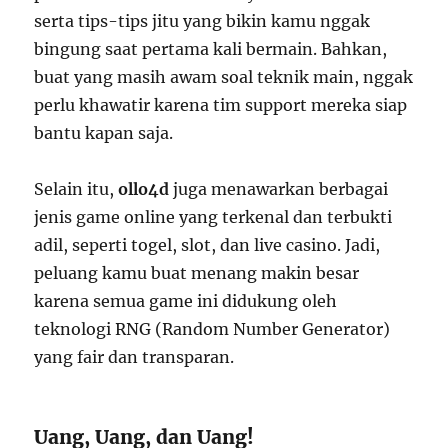
serta tips-tips jitu yang bikin kamu nggak
bingung saat pertama kali bermain. Bahkan,
buat yang masih awam soal teknik main, nggak
perlu khawatir karena tim support mereka siap
bantu kapan saja.
Selain itu,
ollo4d
juga menawarkan berbagai
jenis game online yang terkenal dan terbukti
adil, seperti togel, slot, dan live casino. Jadi,
peluang kamu buat menang makin besar
karena semua game ini didukung oleh
teknologi RNG (Random Number Generator)
yang fair dan transparan.
Uang, Uang, dan Uang!