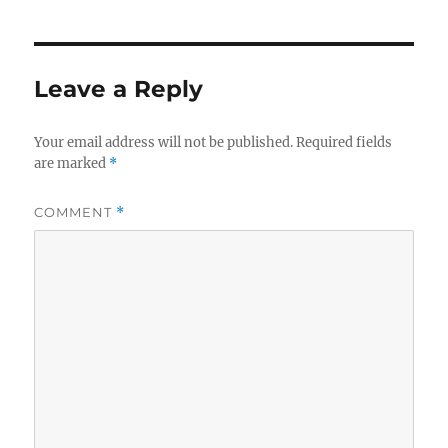
Leave a Reply
Your email address will not be published.
Required fields
are marked
*
COMMENT
*