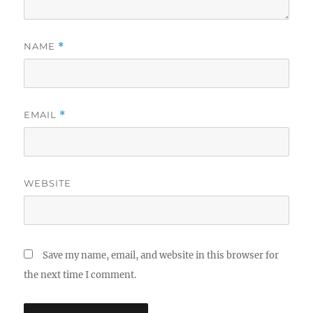
NAME
*
EMAIL
*
WEBSITE
Save my name, email, and website in this browser for
the next time I comment.