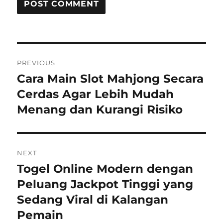
Post
PREVIOUS
navigation
Cara Main Slot Mahjong Secara
Previous
post:
Cerdas Agar Lebih Mudah
Menang dan Kurangi Risiko
NEXT
Togel Online Modern dengan
Next
post:
Peluang Jackpot Tinggi yang
Sedang Viral di Kalangan
Pemain