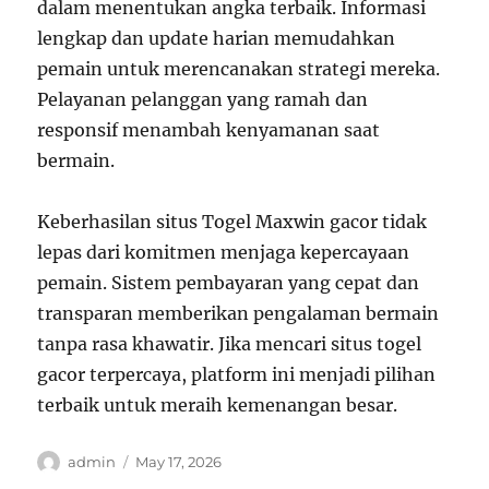
dalam menentukan angka terbaik. Informasi
lengkap dan update harian memudahkan
pemain untuk merencanakan strategi mereka.
Pelayanan pelanggan yang ramah dan
responsif menambah kenyamanan saat
bermain.
Keberhasilan situs Togel Maxwin gacor tidak
lepas dari komitmen menjaga kepercayaan
pemain. Sistem pembayaran yang cepat dan
transparan memberikan pengalaman bermain
tanpa rasa khawatir. Jika mencari situs togel
gacor terpercaya, platform ini menjadi pilihan
terbaik untuk meraih kemenangan besar.
Author
Posted
admin
May 17, 2026
on