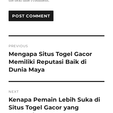
the next time I comment.
Post
PREVIOUS
navigation
Mengapa Situs Togel Gacor
Previous
post:
Memiliki Reputasi Baik di
Dunia Maya
NEXT
Kenapa Pemain Lebih Suka di
Next
post:
Situs Togel Gacor yang