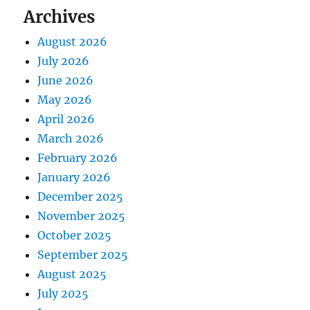
Archives
August 2026
July 2026
June 2026
May 2026
April 2026
March 2026
February 2026
January 2026
December 2025
November 2025
October 2025
September 2025
August 2025
July 2025