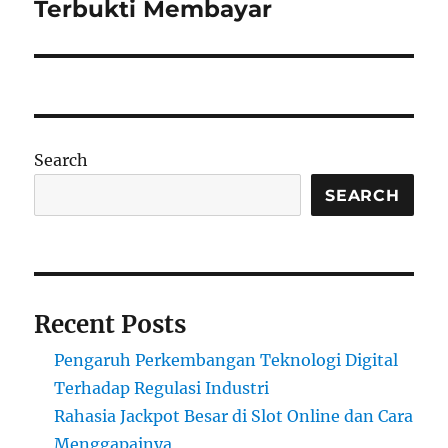
Terbukti Membayar
Search
SEARCH
Recent Posts
Pengaruh Perkembangan Teknologi Digital
Terhadap Regulasi Industri
Rahasia Jackpot Besar di Slot Online dan Cara
Menggapainya