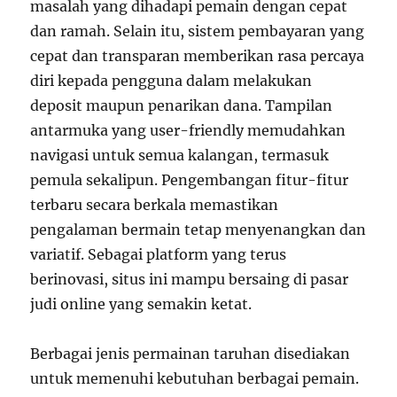
masalah yang dihadapi pemain dengan cepat
dan ramah. Selain itu, sistem pembayaran yang
cepat dan transparan memberikan rasa percaya
diri kepada pengguna dalam melakukan
deposit maupun penarikan dana. Tampilan
antarmuka yang user-friendly memudahkan
navigasi untuk semua kalangan, termasuk
pemula sekalipun. Pengembangan fitur-fitur
terbaru secara berkala memastikan
pengalaman bermain tetap menyenangkan dan
variatif. Sebagai platform yang terus
berinovasi, situs ini mampu bersaing di pasar
judi online yang semakin ketat.
Berbagai jenis permainan taruhan disediakan
untuk memenuhi kebutuhan berbagai pemain.