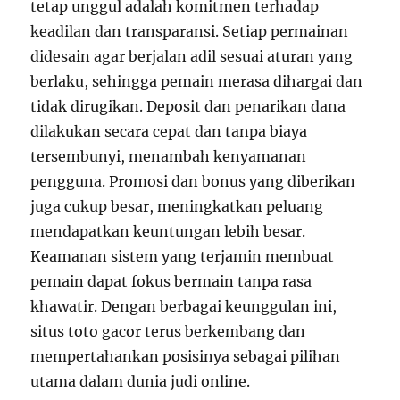
tetap unggul adalah komitmen terhadap
keadilan dan transparansi. Setiap permainan
didesain agar berjalan adil sesuai aturan yang
berlaku, sehingga pemain merasa dihargai dan
tidak dirugikan. Deposit dan penarikan dana
dilakukan secara cepat dan tanpa biaya
tersembunyi, menambah kenyamanan
pengguna. Promosi dan bonus yang diberikan
juga cukup besar, meningkatkan peluang
mendapatkan keuntungan lebih besar.
Keamanan sistem yang terjamin membuat
pemain dapat fokus bermain tanpa rasa
khawatir. Dengan berbagai keunggulan ini,
situs toto gacor terus berkembang dan
mempertahankan posisinya sebagai pilihan
utama dalam dunia judi online.