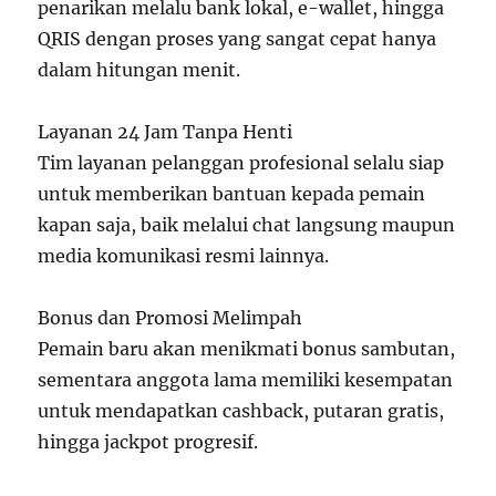
penarikan melalu bank lokal, e-wallet, hingga
QRIS dengan proses yang sangat cepat hanya
dalam hitungan menit.
Layanan 24 Jam Tanpa Henti
Tim layanan pelanggan profesional selalu siap
untuk memberikan bantuan kepada pemain
kapan saja, baik melalui chat langsung maupun
media komunikasi resmi lainnya.
Bonus dan Promosi Melimpah
Pemain baru akan menikmati bonus sambutan,
sementara anggota lama memiliki kesempatan
untuk mendapatkan cashback, putaran gratis,
hingga jackpot progresif.