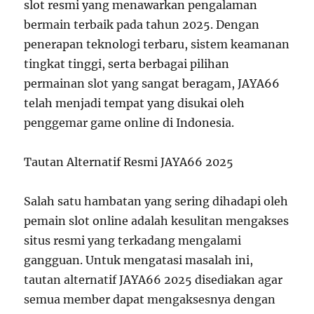
slot resmi yang menawarkan pengalaman
bermain terbaik pada tahun 2025. Dengan
penerapan teknologi terbaru, sistem keamanan
tingkat tinggi, serta berbagai pilihan
permainan slot yang sangat beragam, JAYA66
telah menjadi tempat yang disukai oleh
penggemar game online di Indonesia.
Tautan Alternatif Resmi JAYA66 2025
Salah satu hambatan yang sering dihadapi oleh
pemain slot online adalah kesulitan mengakses
situs resmi yang terkadang mengalami
gangguan. Untuk mengatasi masalah ini,
tautan alternatif JAYA66 2025 disediakan agar
semua member dapat mengaksesnya dengan