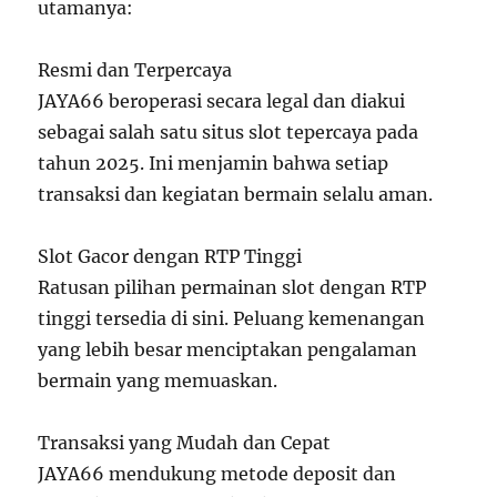
utamanya:
Resmi dan Terpercaya
JAYA66 beroperasi secara legal dan diakui
sebagai salah satu situs slot tepercaya pada
tahun 2025. Ini menjamin bahwa setiap
transaksi dan kegiatan bermain selalu aman.
Slot Gacor dengan RTP Tinggi
Ratusan pilihan permainan slot dengan RTP
tinggi tersedia di sini. Peluang kemenangan
yang lebih besar menciptakan pengalaman
bermain yang memuaskan.
Transaksi yang Mudah dan Cepat
JAYA66 mendukung metode deposit dan