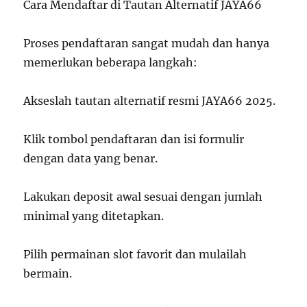
Cara Mendaftar di Tautan Alternatif JAYA66
Proses pendaftaran sangat mudah dan hanya
memerlukan beberapa langkah:
Akseslah tautan alternatif resmi JAYA66 2025.
Klik tombol pendaftaran dan isi formulir
dengan data yang benar.
Lakukan deposit awal sesuai dengan jumlah
minimal yang ditetapkan.
Pilih permainan slot favorit dan mulailah
bermain.