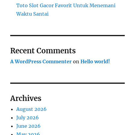
Toto Slot Gacor Favorit Untuk Menemani
Waktu Santai
Recent Comments
A WordPress Commenter
on
Hello world!
Archives
August 2026
July 2026
June 2026
May 2026