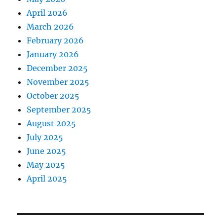
April 2026
March 2026
February 2026
January 2026
December 2025
November 2025
October 2025
September 2025
August 2025
July 2025
June 2025
May 2025
April 2025