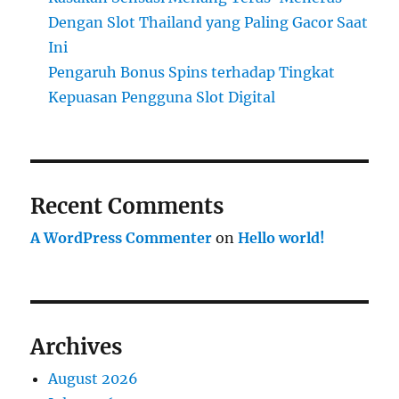
Dengan Slot Thailand yang Paling Gacor Saat
Ini
Pengaruh Bonus Spins terhadap Tingkat
Kepuasan Pengguna Slot Digital
Recent Comments
A WordPress Commenter
on
Hello world!
Archives
August 2026