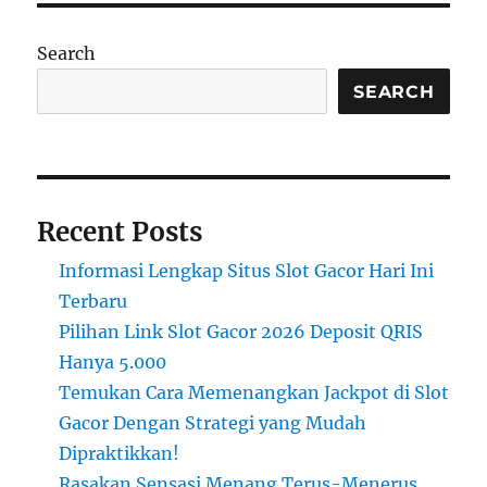
Search
SEARCH
Recent Posts
Informasi Lengkap Situs Slot Gacor Hari Ini
Terbaru
Pilihan Link Slot Gacor 2026 Deposit QRIS
Hanya 5.000
Temukan Cara Memenangkan Jackpot di Slot
Gacor Dengan Strategi yang Mudah
Dipraktikkan!
Rasakan Sensasi Menang Terus-Menerus