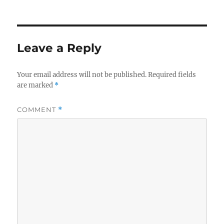
on
Leave a Reply
Your email address will not be published.
Required fields
are marked
*
COMMENT
*