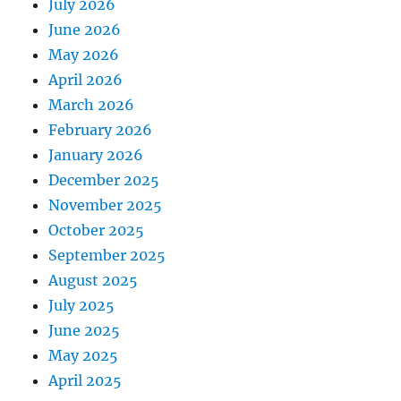
July 2026
June 2026
May 2026
April 2026
March 2026
February 2026
January 2026
December 2025
November 2025
October 2025
September 2025
August 2025
July 2025
June 2025
May 2025
April 2025