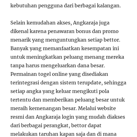
kebutuhan pengguna dari berbagai kalangan.
Selain kemudahan akses, Angkaraja juga
dikenal karena penawaran bonus dan promo
menarik yang menguntungkan setiap bettor.
Banyak yang memanfaatkan kesempatan ini
untuk meningkatkan peluang menang mereka
tanpa harus mengeluarkan dana besar.
Permainan togel online yang disediakan
terintegrasi dengan sistem terupdate, sehingga
setiap angka yang keluar mengikuti pola
tertentu dan memberikan peluang besar untuk
meraih kemenangan besar. Melalui website
resmi dan Angkaraja login yang mudah diakses
dari berbagai perangkat, bettor dapat
melakukan taruhan kapan saja dan di mana