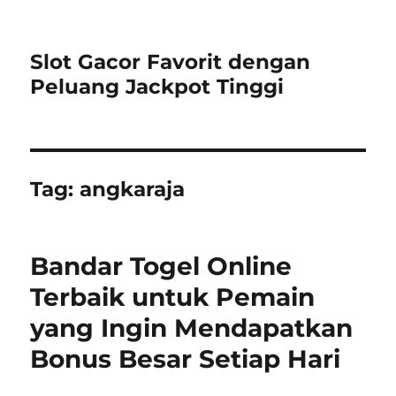
Slot Gacor Favorit dengan
Peluang Jackpot Tinggi
Tag:
angkaraja
Bandar Togel Online
Terbaik untuk Pemain
yang Ingin Mendapatkan
Bonus Besar Setiap Hari