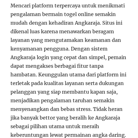
Mencari platform terpercaya untuk menikmati
pengalaman bermain togel online semakin
mudah dengan kehadiran Angkaraja. Situs ini
dikenal luas karena menawarkan beragam
layanan yang mengutamakan keamanan dan
kenyamanan pengguna. Dengan sistem
Angkaraja login yang cepat dan simpel, pemain
dapat mengakses berbagai fitur tanpa
hambatan. Keunggulan utama dari platform ini
terletak pada kualitas layanan serta dukungan
pelanggan yang siap membantu kapan saja,
menjadikan pengalaman taruhan semakin
menyenangkan dan bebas stress. Tidak heran
jika banyak bettor yang beralih ke Angkaraja
sebagai pilihan utama untuk meraih
keberuntungan lewat permainan angka daring.