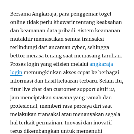
Bersama Angkaraja, para penggemar togel
online tidak perlu khawatir tentang keabsahan
dan keamanan data pribadi. Sistem keamanan
mutakhir memastikan semua transaksi
terlindungi dari ancaman cyber, sehingga
bettor merasa tenang saat memasang taruhan.
Proses login yang efisien melalui
angkaraja
login
memungkinkan akses cepat ke berbagai
informasi dan hasil keluaran terbaru. Selain itu,
fitur live chat dan customer support aktif 24
jam menciptakan suasana yang ramah dan
profesional, memberi rasa percaya diri saat
melakukan transaksi atau menanyakan segala
hal terkait permainan. Inovasi dan inovatif
terus dikembangkan untuk memenuhi