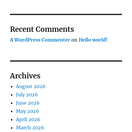
Recent Comments
A WordPress Commenter
on
Hello world!
Archives
August 2026
July 2026
June 2026
May 2026
April 2026
March 2026