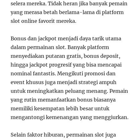
selera mereka. Tidak heran jika banyak pemain
yang merasa betah berlama-lama di platform
slot online favorit mereka.
Bonus dan jackpot menjadi daya tarik utama
dalam permainan slot. Banyak platform
menyediakan putaran gratis, bonus deposit,
hingga jackpot progresif yang bisa mencapai
nominal fantastis. Mengikuti promosi dan
event khusus juga menjadi strategi ampuh
untuk meningkatkan peluang menang. Pemain
yang rutin memanfaatkan bonus biasanya
memiliki kesempatan lebih besar untuk
mengantongi kemenangan yang menggiurkan.
Selain faktor hiburan, permainan slot juga