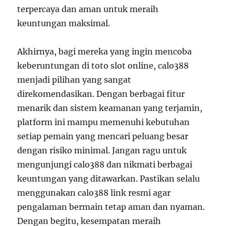
terpercaya dan aman untuk meraih
keuntungan maksimal.
Akhirnya, bagi mereka yang ingin mencoba
keberuntungan di toto slot online, calo388
menjadi pilihan yang sangat
direkomendasikan. Dengan berbagai fitur
menarik dan sistem keamanan yang terjamin,
platform ini mampu memenuhi kebutuhan
setiap pemain yang mencari peluang besar
dengan risiko minimal. Jangan ragu untuk
mengunjungi calo388 dan nikmati berbagai
keuntungan yang ditawarkan. Pastikan selalu
menggunakan calo388 link resmi agar
pengalaman bermain tetap aman dan nyaman.
Dengan begitu, kesempatan meraih