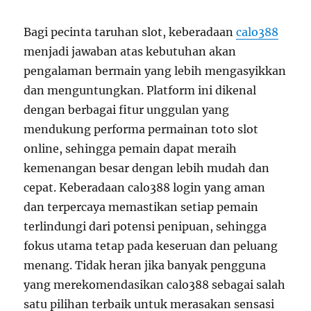
Bagi pecinta taruhan slot, keberadaan
calo388
menjadi jawaban atas kebutuhan akan
pengalaman bermain yang lebih mengasyikkan
dan menguntungkan. Platform ini dikenal
dengan berbagai fitur unggulan yang
mendukung performa permainan toto slot
online, sehingga pemain dapat meraih
kemenangan besar dengan lebih mudah dan
cepat. Keberadaan calo388 login yang aman
dan terpercaya memastikan setiap pemain
terlindungi dari potensi penipuan, sehingga
fokus utama tetap pada keseruan dan peluang
menang. Tidak heran jika banyak pengguna
yang merekomendasikan calo388 sebagai salah
satu pilihan terbaik untuk merasakan sensasi