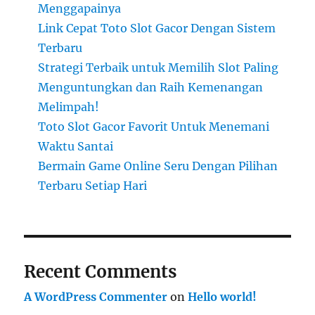
Menggapainya
Link Cepat Toto Slot Gacor Dengan Sistem
Terbaru
Strategi Terbaik untuk Memilih Slot Paling
Menguntungkan dan Raih Kemenangan
Melimpah!
Toto Slot Gacor Favorit Untuk Menemani
Waktu Santai
Bermain Game Online Seru Dengan Pilihan
Terbaru Setiap Hari
Recent Comments
A WordPress Commenter
on
Hello world!