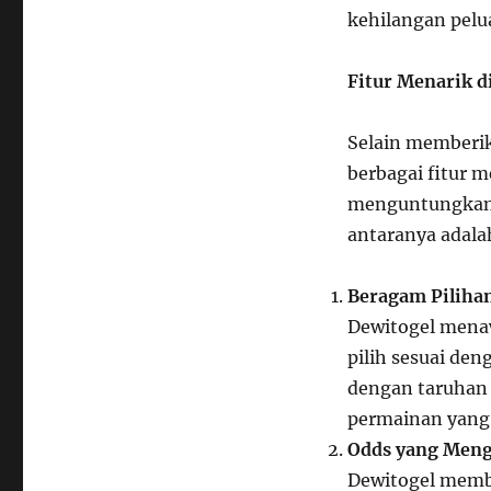
kehilangan pel
Fitur Menarik d
Selain memberi
berbagai fitur 
menguntungkan. 
antaranya adala
Beragam Piliha
Dewitogel menaw
pilih sesuai den
dengan taruhan 
permainan yang 
Odds yang Men
Dewitogel membe