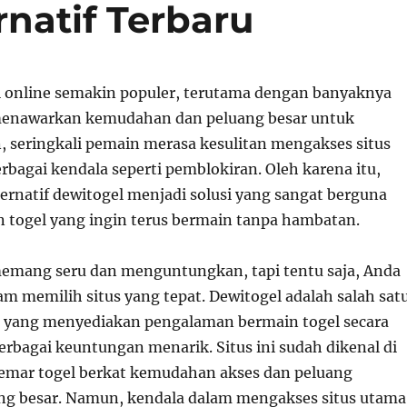
natif Terbaru
 online semakin populer, terutama dengan banyaknya
menawarkan kemudahan dan peluang besar untuk
seringkali pemain merasa kesulitan mengakses situs
rbagai kendala seperti pemblokiran. Oleh karena itu,
ternatif dewitogel menjadi solusi yang sangat berguna
n togel yang ingin terus bermain tanpa hambatan.
emang seru dan menguntungkan, tapi tentu saja, Anda
am memilih situs yang tepat. Dewitogel adalah salah sat
k yang menyediakan pengalaman bermain togel secara
erbagai keuntungan menarik. Situs ini sudah dikenal di
emar togel berkat kemudahan akses dan peluang
g besar. Namun, kendala dalam mengakses situs utama