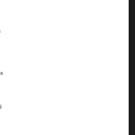
u
us
i