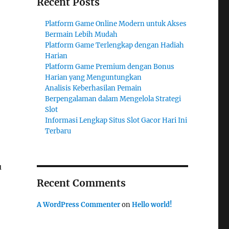
Recent Posts
Platform Game Online Modern untuk Akses
Bermain Lebih Mudah
Platform Game Terlengkap dengan Hadiah
Harian
Platform Game Premium dengan Bonus
Harian yang Menguntungkan
Analisis Keberhasilan Pemain
Berpengalaman dalam Mengelola Strategi
Slot
Informasi Lengkap Situs Slot Gacor Hari Ini
Terbaru
u
Recent Comments
A WordPress Commenter
on
Hello world!