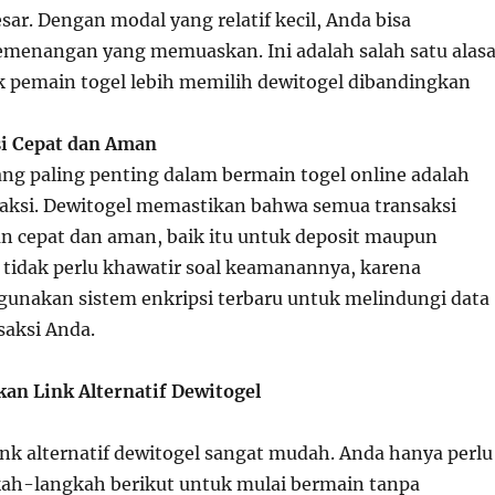
ar. Dengan modal yang relatif kecil, Anda bisa
menangan yang memuaskan. Ini adalah salah satu alas
pemain togel lebih memilih dewitogel dibandingkan
si Cepat dan Aman
ang paling penting dalam bermain togel online adalah
aksi. Dewitogel memastikan bahwa semua transaksi
n cepat dan aman, baik itu untuk deposit maupun
 tidak perlu khawatir soal keamanannya, karena
unakan sistem enkripsi terbaru untuk melindungi data
saksi Anda.
n Link Alternatif Dewitogel
k alternatif dewitogel sangat mudah. Anda hanya perlu
ah-langkah berikut untuk mulai bermain tanpa