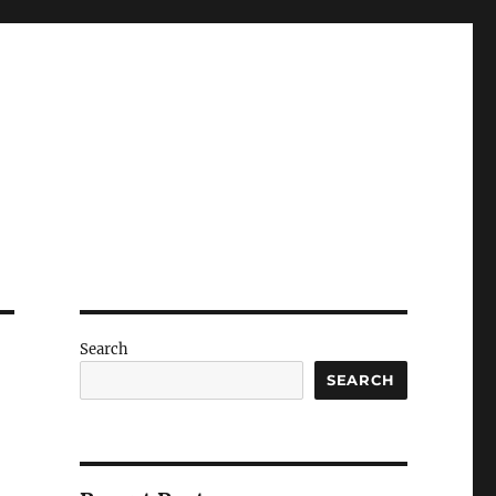
Search
SEARCH