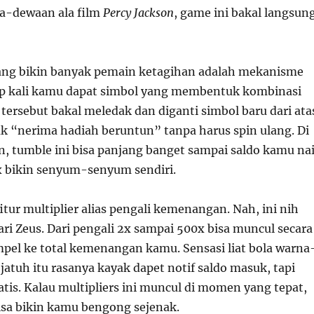
wa-dewaan ala film
Percy Jackson
, game ini bakal langsun
yang bikin banyak pemain ketagihan adalah mekanisme
ap kali kamu dapat simbol yang membentuk kombinasi
ersebut bakal meledak dan diganti simbol baru dari ata
ak “nerima hadiah beruntun” tanpa harus spin ulang. Di
 tumble ini bisa panjang banget sampai saldo kamu na
 bikin senyum-senyum sendiri.
fitur multiplier alias pengali kemenangan. Nah, ini nih
ri Zeus. Dari pengali 2x sampai 500x bisa muncul secara
el ke total kemenangan kamu. Sensasi liat bola warna
 jatuh itu rasanya kayak dapet notif saldo masuk, tapi
atis. Kalau multipliers ini muncul di momen yang tepat,
bisa bikin kamu bengong sejenak.