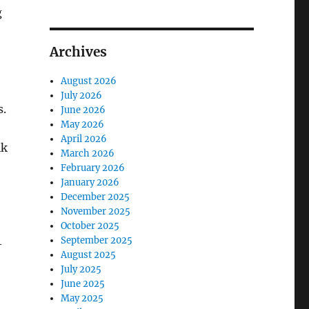
g
Archives
August 2026
July 2026
s.
June 2026
May 2026
April 2026
ik
March 2026
February 2026
January 2026
December 2025
November 2025
October 2025
September 2025
-
August 2025
July 2025
June 2025
May 2025