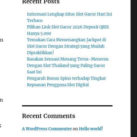
Recent Posts
Informasi Lengkap Situs Slot Gacor Hari Ini
Terbaru
Pilihan Link Slot Gacor 2026 Deposit QRIS
Hanya 5.000
an
Temukan Cara Memenangkan Jackpot di
Slot Gacor Dengan Strategi yang Mudah
Dipraktikkan!
Rasakan Sensasi Menang Terus-Menerus
Dengan Slot Thailand yang Paling Gacor
Saat Ini
Pengaruh Bonus Spins terhadap Tingkat
Kepuasan Pengguna Slot Digital
an
Recent Comments
k
A WordPress Commenter
on
Hello world!