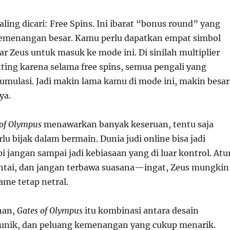
aling dicari: Free Spins. Ini ibarat “bonus round” yang
 kemenangan besar. Kamu perlu dapatkan empat simbol
r Zeus untuk masuk ke mode ini. Di sinilah multiplier
ting karena selama free spins, semua pengali yang
umulasi. Jadi makin lama kamu di mode ini, makin besar
ya.
 of Olympus
menawarkan banyak keseruan, tentu saja
lu bijak dalam bermain. Dunia judi online bisa jadi
pi jangan sampai jadi kebiasaan yang di luar kontrol. Atu
ntai, dan jangan terbawa suasana—ingat, Zeus mungkin
ame tetap netral.
han,
Gates of Olympus
itu kombinasi antara desain
 unik, dan peluang kemenangan yang cukup menarik.