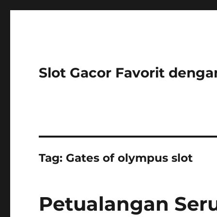
Slot Gacor Favorit denga
Tag:
Gates of olympus slot
Petualangan Seru 