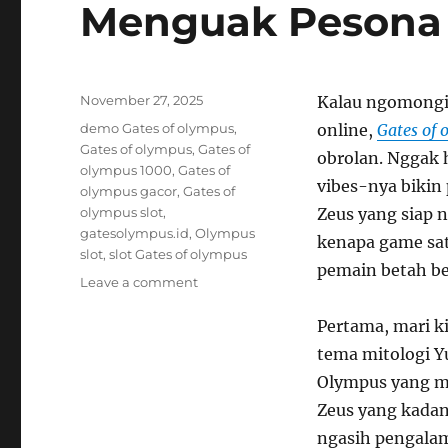
Menguak Pesona 
Posted
November 27, 2025
Kalau ngomongin
on
Tags
demo Gates of olympus
,
online,
Gates of 
Gates of olympus
,
Gates of
obrolan. Nggak 
olympus 1000
,
Gates of
vibes-nya bikin
olympus gacor
,
Gates of
olympus slot
,
Zeus yang siap n
gatesolympus.id
,
Olympus
kenapa game satu
slot
,
slot Gates of olympus
pemain betah be
on
Leave a comment
Petualangan
Seru
Pertama, mari k
di
tema mitologi Yu
Dunia
Olympus yang me
Slot:
Menguak
Zeus yang kada
Pesona
ngasih pengala