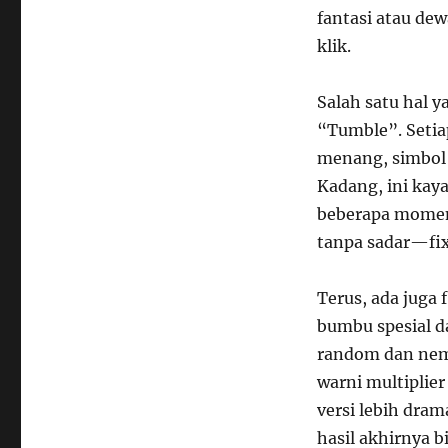
Gates
fantasi atau de
of
Olympus
klik.
Salah satu hal 
“Tumble”. Seti
menang, simbol t
Kadang, ini kay
beberapa momen,
tanpa sadar—fix
Terus, ada juga 
bumbu spesial da
random dan nemp
warni multiplier
versi lebih dram
hasil akhirnya 