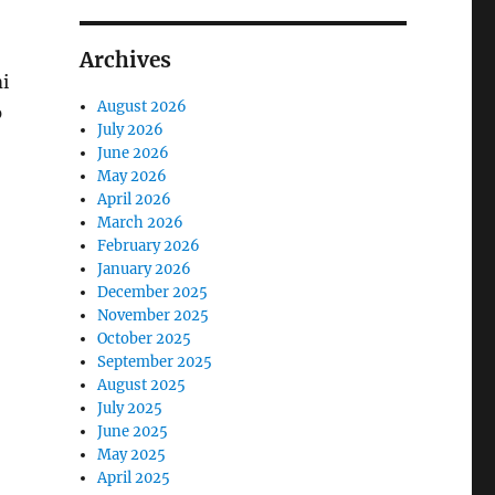
Archives
i
August 2026
p
July 2026
June 2026
May 2026
April 2026
March 2026
February 2026
January 2026
December 2025
November 2025
October 2025
September 2025
August 2025
July 2025
June 2025
May 2025
April 2025