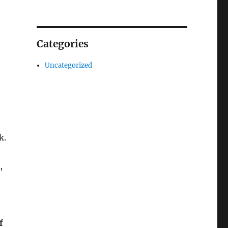
Categories
Uncategorized
k.
,
f