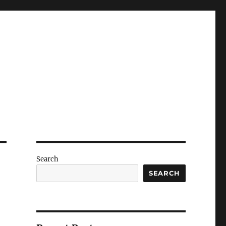
Search
SEARCH
a