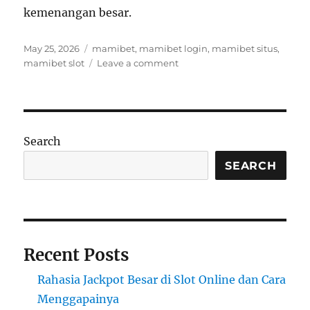
kemenangan besar.
Posted
Tags
May 25, 2026
mamibet
,
mamibet login
,
mamibet situs
,
on
on
mamibet slot
Leave a comment
Cara
Baru
Menaklukkan
Slot
Online
Search
agar
Peluang
SEARCH
Maxwin
Tidak
Lagi
Sulit
untuk
Recent Posts
Diraih
Rahasia Jackpot Besar di Slot Online dan Cara
Menggapainya