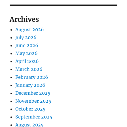
Archives
August 2026
July 2026
June 2026
May 2026
April 2026
March 2026
February 2026
January 2026
December 2025
November 2025
October 2025
September 2025
August 2025