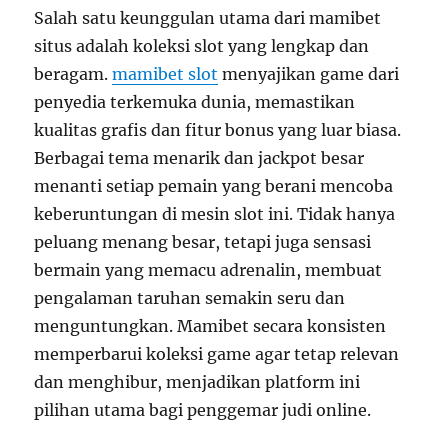
Salah satu keunggulan utama dari mamibet
situs adalah koleksi slot yang lengkap dan
beragam.
mamibet slot
menyajikan game dari
penyedia terkemuka dunia, memastikan
kualitas grafis dan fitur bonus yang luar biasa.
Berbagai tema menarik dan jackpot besar
menanti setiap pemain yang berani mencoba
keberuntungan di mesin slot ini. Tidak hanya
peluang menang besar, tetapi juga sensasi
bermain yang memacu adrenalin, membuat
pengalaman taruhan semakin seru dan
menguntungkan. Mamibet secara konsisten
memperbarui koleksi game agar tetap relevan
dan menghibur, menjadikan platform ini
pilihan utama bagi penggemar judi online.