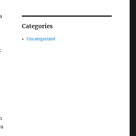
a
Categories
Uncategorized
k
h
ya