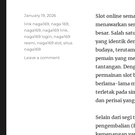
Posted
January 19, 2026
Slot online sem
on
Tags
link naga169
,
naga 169
,
menawarkan sen
naga169
,
naga169 link
,
besar. Salah sat
naga169 login
,
naga169
yang identik de
resmi
,
naga169 slot
,
situs
naga169
budaya, terutama
on
Leave a comment
pemain yang me
Slot
tantangan. Deng
Online
permainan slot
dengan
Fitur
berlama-lama me
Lengkap
terletak pada s
dan perisai yan
Selain dari segi
pengembalian (
kemenangan yang