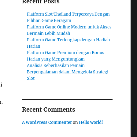
Recent Posts
Platform Slot Thailand Terpercaya Dengan
Pilihan Game Beragam
Platform Game Online Modern untuk Akses
Bermain Lebih Mudah
Platform Game Terlengkap dengan Hadiah
Harian
Platform Game Premium dengan Bonus
Harian yang Menguntungkan
Analisis Keberhasilan Pemain
Berpengalaman dalam Mengelola Strategi
Slot
i
n.
Recent Comments
A WordPress Commenter
on
Hello world!