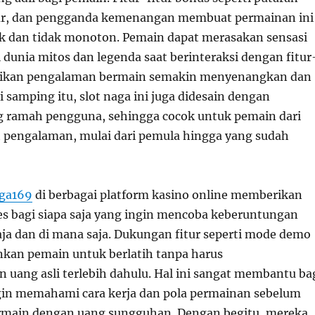
liar, dan pengganda kemenangan membuat permainan ini
 dan tidak monoton. Pemain dapat merasakan sensasi
i dunia mitos dan legenda saat berinteraksi dengan fitur
jadikan pengalaman bermain semakin menyenangkan dan
samping itu, slot naga ini juga didesain dengan
 ramah pengguna, sehingga cocok untuk pemain dari
t pengalaman, mulai dari pemula hingga yang sudah
ga169
di berbagai platform kasino online memberikan
 bagi siapa saja yang ingin mencoba keberuntungan
ja dan di mana saja. Dukungan fitur seperti mode demo
kan pemain untuk berlatih tanpa harus
uang asli terlebih dahulu. Hal ini sangat membantu ba
in memahami cara kerja dan pola permainan sebelum
rmain dengan uang sungguhan. Dengan begitu, mereka