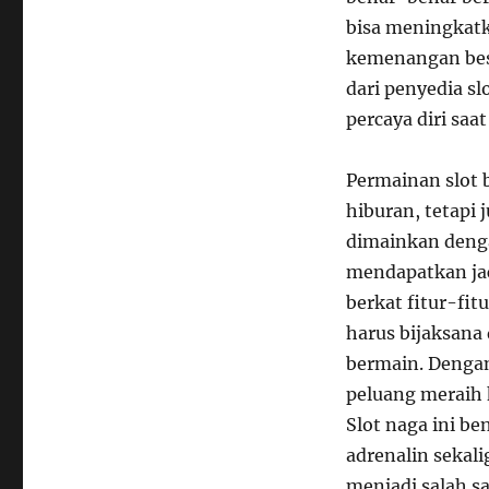
bisa meningkatk
kemenangan besa
dari penyedia s
percaya diri saa
Permainan slot 
hiburan, tetapi
dimainkan denga
mendapatkan ja
berkat fitur-fit
harus bijaksana
bermain. Dengan
peluang meraih 
Slot naga ini 
adrenalin seka
menjadi salah sat