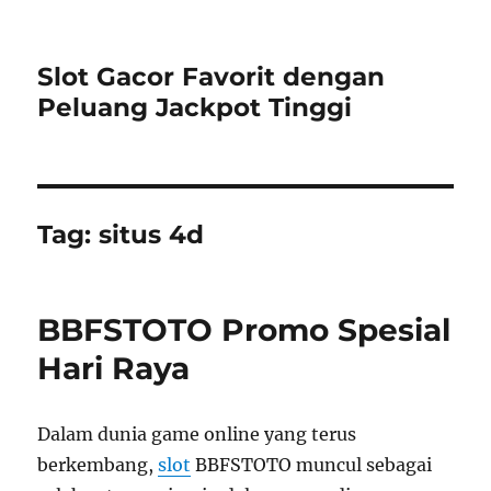
Slot Gacor Favorit dengan
Peluang Jackpot Tinggi
Tag:
situs 4d
BBFSTOTO Promo Spesial
Hari Raya
Dalam dunia game online yang terus
berkembang,
slot
BBFSTOTO muncul sebagai