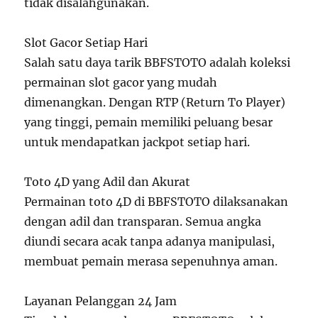
tidak disalahgunakan.
Slot Gacor Setiap Hari
Salah satu daya tarik BBFSTOTO adalah koleksi
permainan slot gacor yang mudah
dimenangkan. Dengan RTP (Return To Player)
yang tinggi, pemain memiliki peluang besar
untuk mendapatkan jackpot setiap hari.
Toto 4D yang Adil dan Akurat
Permainan toto 4D di BBFSTOTO dilaksanakan
dengan adil dan transparan. Semua angka
diundi secara acak tanpa adanya manipulasi,
membuat pemain merasa sepenuhnya aman.
Layanan Pelanggan 24 Jam