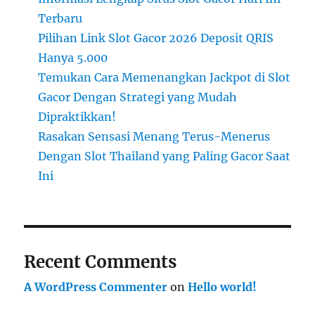
Terbaru
Pilihan Link Slot Gacor 2026 Deposit QRIS
Hanya 5.000
Temukan Cara Memenangkan Jackpot di Slot
Gacor Dengan Strategi yang Mudah
Dipraktikkan!
Rasakan Sensasi Menang Terus-Menerus
Dengan Slot Thailand yang Paling Gacor Saat
Ini
Recent Comments
A WordPress Commenter
on
Hello world!