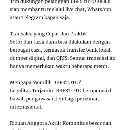
Tim dukungan pelanggan BBFSTOTO selalu
siap membantu melalui live chat, WhatsApp,
atau Telegram kapan saja.
Transaksi yang Cepat dan Praktis
Setor dan tarik dana bisa dilakukan dengan
berbagai cara, termasuk transfer bank lokal,
dompet digital, dan QRIS. Semua transaksi ini
hanya memerlukan waktu beberapa menit.
Mengapa Memilih BBFSTOTO?
Legalitas Terjamin: BBFSTOTO beroperasi di
bawah pengawasan lembaga perizinan
internasional.
Ribuan Anggota Aktif: Komunitas besar dan