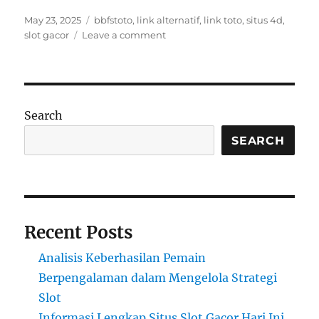
Posted
Tags
May 23, 2025
bbfstoto
,
link alternatif
,
link toto
,
situs 4d
,
on
on
slot gacor
Leave a comment
BBFSTOTO
Promo
Spesial
Hari
Raya
Search
SEARCH
Recent Posts
Analisis Keberhasilan Pemain
Berpengalaman dalam Mengelola Strategi
Slot
Informasi Lengkap Situs Slot Gacor Hari Ini