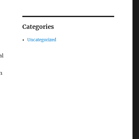
Categories
Uncategorized
al
n