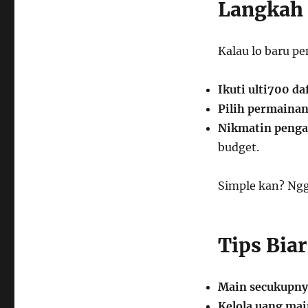
Langkah
Kalau lo baru p
Ikuti ulti700 da
Pilih permainan
Nikmatin peng
budget.
Simple kan? Ngga
Tips Biar
Main secukupny
Kelola uang ma