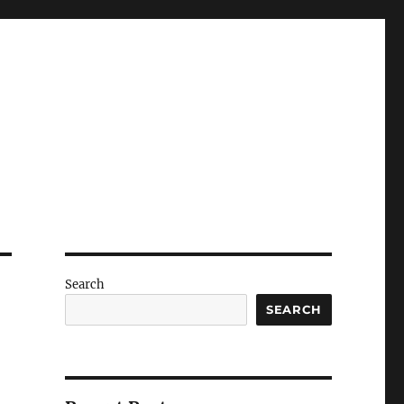
Search
SEARCH