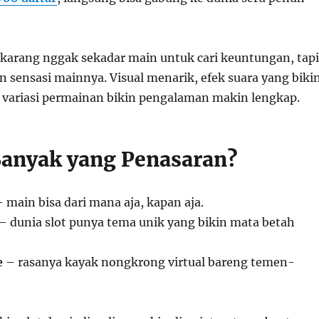
karang nggak sekadar main untuk cari keuntungan, tapi
n sensasi mainnya. Visual menarik, efek suara yang biki
 variasi permainan bikin pengalaman makin lengkap.
anyak yang Penasaran?
 main bisa dari mana aja, kapan aja.
– dunia slot punya tema unik yang bikin mata betah
e
– rasanya kayak nongkrong virtual bareng temen-