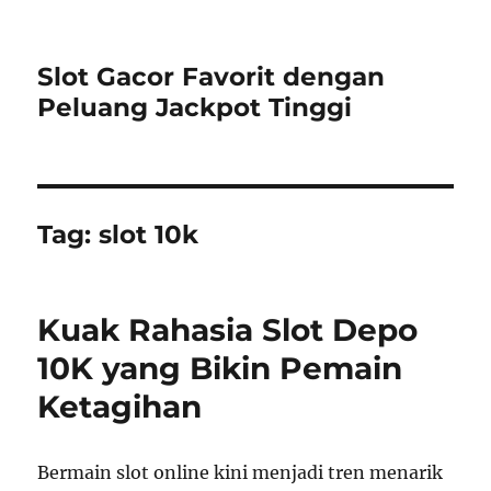
Slot Gacor Favorit dengan
Peluang Jackpot Tinggi
Tag:
slot 10k
Kuak Rahasia Slot Depo
10K yang Bikin Pemain
Ketagihan
Bermain slot online kini menjadi tren menarik