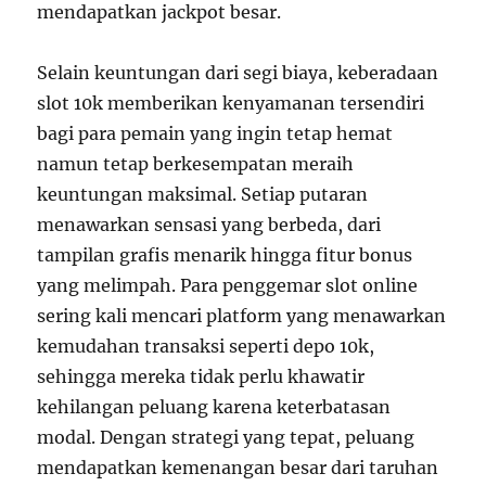
mendapatkan jackpot besar.
Selain keuntungan dari segi biaya, keberadaan
slot 10k memberikan kenyamanan tersendiri
bagi para pemain yang ingin tetap hemat
namun tetap berkesempatan meraih
keuntungan maksimal. Setiap putaran
menawarkan sensasi yang berbeda, dari
tampilan grafis menarik hingga fitur bonus
yang melimpah. Para penggemar slot online
sering kali mencari platform yang menawarkan
kemudahan transaksi seperti depo 10k,
sehingga mereka tidak perlu khawatir
kehilangan peluang karena keterbatasan
modal. Dengan strategi yang tepat, peluang
mendapatkan kemenangan besar dari taruhan