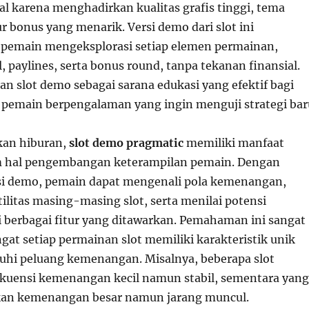
al karena menghadirkan kualitas grafis tinggi, tema
tur bonus yang menarik. Versi demo dari slot ini
emain mengeksplorasi setiap elemen permainan,
 paylines, serta bonus round, tanpa tekanan finansial.
an slot demo sebagai sarana edukasi yang efektif bagi
emain berpengalaman yang ingin menguji strategi bar
kan hiburan,
slot demo pragmatic
memiliki manfaat
am hal pengembangan keterampilan pemain. Dengan
i demo, pemain dapat mengenali pola kemenangan,
litas masing-masing slot, serta menilai potensi
 berbagai fitur yang ditawarkan. Pemahaman ini sangat
gat setiap permainan slot memiliki karakteristik unik
hi peluang kemenangan. Misalnya, beberapa slot
kuensi kemenangan kecil namun stabil, sementara yang
kan kemenangan besar namun jarang muncul.