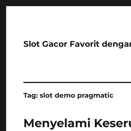
Slot Gacor Favorit denga
Tag:
slot demo pragmatic
Menyelami Keser