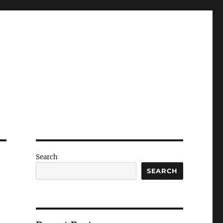
Search
SEARCH