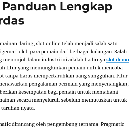
 Panduan Lengkap
rdas
ainan daring, slot online telah menjadi salah satu
igemari oleh para pemain dari berbagai kalangan. Salah
ng menonjol dalam industri ini adalah hadirnya
slot demo
uah fitur yang memungkinkan pemain untuk mencoba
slot tanpa harus mempertaruhkan uang sungguhan. Fitur
a menawarkan pengalaman bermain yang menyenangkan,
mberikan kesempatan bagi pemain untuk memahami
ainan secara menyeluruh sebelum memutuskan untuk
taruhan nyata.
matic
dirancang oleh pengembang ternama, Pragmatic