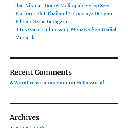
dan Nikmati Bonus Melimpah Setiap Saat
Platform Slot Thailand Terpercaya Dengan
Pilihan Game Beragam
Situs Gacor Online yang Menawarkan Hadiah
Menarik
Recent Comments
A WordPress Commenter
on
Hello world!
Archives
August 2026