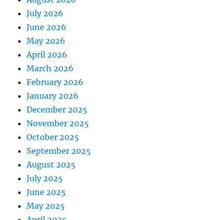
July 2026
June 2026
May 2026
April 2026
March 2026
February 2026
January 2026
December 2025
November 2025
October 2025
September 2025
August 2025
July 2025
June 2025
May 2025
April 2025