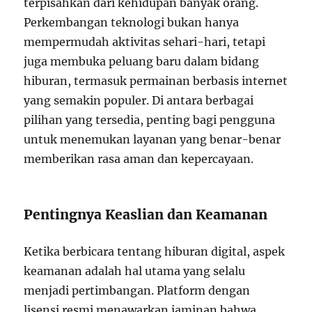
terpisahkan dari kehidupan banyak orang.
Perkembangan teknologi bukan hanya
mempermudah aktivitas sehari-hari, tetapi
juga membuka peluang baru dalam bidang
hiburan, termasuk permainan berbasis internet
yang semakin populer. Di antara berbagai
pilihan yang tersedia, penting bagi pengguna
untuk menemukan layanan yang benar-benar
memberikan rasa aman dan kepercayaan.
Pentingnya Keaslian dan Keamanan
Ketika berbicara tentang hiburan digital, aspek
keamanan adalah hal utama yang selalu
menjadi pertimbangan. Platform dengan
lisensi resmi menawarkan jaminan bahwa