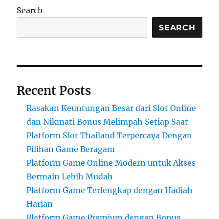
Online
Search
Ini
Jadi
SEARCH
Favorit
Pemain
Berpengalaman
Recent Posts
Rasakan Keuntungan Besar dari Slot Online
dan Nikmati Bonus Melimpah Setiap Saat
Platform Slot Thailand Terpercaya Dengan
Pilihan Game Beragam
Platform Game Online Modern untuk Akses
Bermain Lebih Mudah
Platform Game Terlengkap dengan Hadiah
Harian
Platform Game Premium dengan Bonus