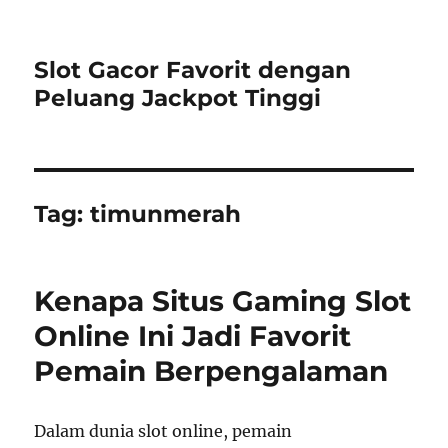
Slot Gacor Favorit dengan
Peluang Jackpot Tinggi
Tag:
timunmerah
Kenapa Situs Gaming Slot
Online Ini Jadi Favorit
Pemain Berpengalaman
Dalam dunia slot online, pemain