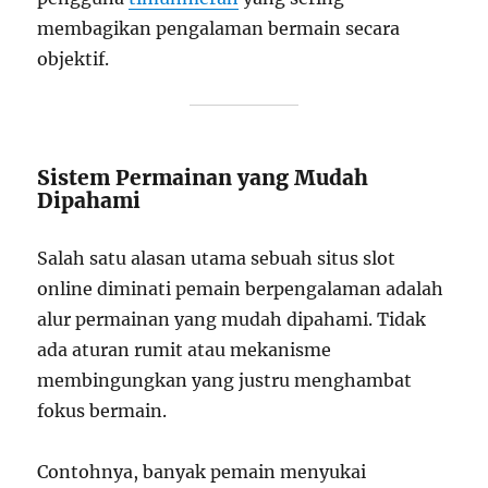
membagikan pengalaman bermain secara
objektif.
Sistem Permainan yang Mudah
Dipahami
Salah satu alasan utama sebuah situs slot
online diminati pemain berpengalaman adalah
alur permainan yang mudah dipahami. Tidak
ada aturan rumit atau mekanisme
membingungkan yang justru menghambat
fokus bermain.
Contohnya, banyak pemain menyukai