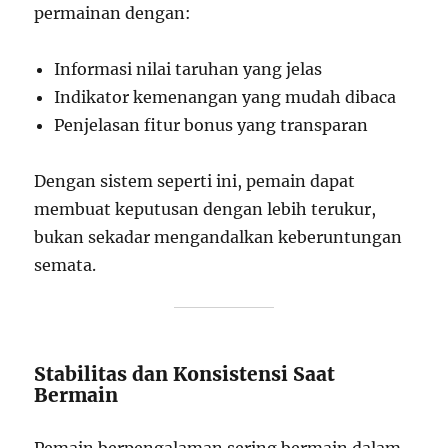
permainan dengan:
Informasi nilai taruhan yang jelas
Indikator kemenangan yang mudah dibaca
Penjelasan fitur bonus yang transparan
Dengan sistem seperti ini, pemain dapat
membuat keputusan dengan lebih terukur,
bukan sekadar mengandalkan keberuntungan
semata.
Stabilitas dan Konsistensi Saat
Bermain