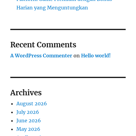
Harian yang Menguntungkan
Recent Comments
A WordPress Commenter
on
Hello world!
Archives
August 2026
July 2026
June 2026
May 2026