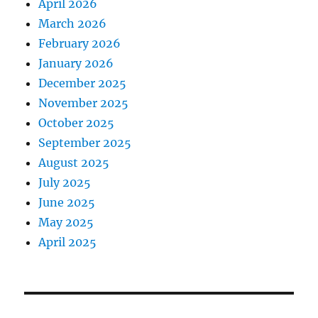
April 2026
March 2026
February 2026
January 2026
December 2025
November 2025
October 2025
September 2025
August 2025
July 2025
June 2025
May 2025
April 2025