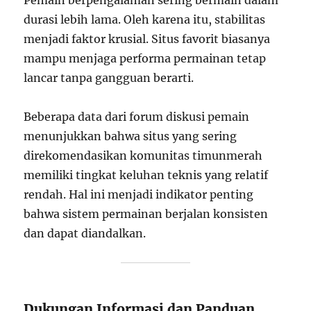
Pemain berpengalaman sering bermain dalam
durasi lebih lama. Oleh karena itu, stabilitas
menjadi faktor krusial. Situs favorit biasanya
mampu menjaga performa permainan tetap
lancar tanpa gangguan berarti.
Beberapa data dari forum diskusi pemain
menunjukkan bahwa situs yang sering
direkomendasikan komunitas timunmerah
memiliki tingkat keluhan teknis yang relatif
rendah. Hal ini menjadi indikator penting
bahwa sistem permainan berjalan konsisten
dan dapat diandalkan.
Dukungan Informasi dan Panduan