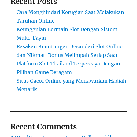
Recent Posts
Cara Menghindari Kerugian Saat Melakukan
Taruhan Online
Keunggulan Bermain Slot Dengan Sistem
Multi-Fayur
Rasakan Keuntungan Besar dari Slot Online
dan Nikmati Bonus Melimpah Setiap Saat
Platform Slot Thailand Terpercaya Dengan
Pilihan Game Beragam
Situs Gacor Online yang Menawarkan Hadiah
Menarik
Recent Comments