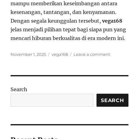
mampu memberikan keseimbangan antara
kesenangan, tantangan, dan kenyamanan.
Dengan segala keunggulan tersebut,
vega168
jelas menjadi pilihan tepat bagi siapa pun yang
mencari hiburan berkualitas di era modern ini.
Posted
Tags
on
November 1, 2025
vega168
Leave a comment
on
Menemukan
Hiburan
Seru
dengan
Sentuhan
Search
Elegan
SEARCH