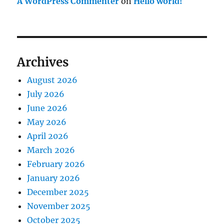
A WordPress Commenter
on
Hello world!
Archives
August 2026
July 2026
June 2026
May 2026
April 2026
March 2026
February 2026
January 2026
December 2025
November 2025
October 2025