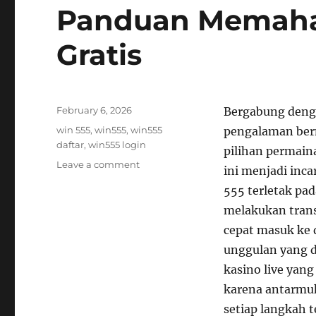
Panduan Memaha
Gratis
Posted
February 6, 2026
Bergabung denga
on
Tags
win 555
,
win555
,
win555
pengalaman berm
daftar
,
win555 login
pilihan permain
on
Leave a comment
ini menjadi inca
Panduan
555 terletak pa
Memahami
Sistem
melakukan trans
Putaran
cepat masuk ke 
Gratis
unggulan yang d
kasino live yan
karena antarmuk
setiap langkah t