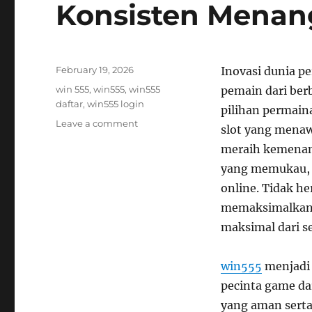
Konsisten Menang
Posted
February 19, 2026
Inovasi dunia p
on
Tags
win 555
,
win555
,
win555
pemain dari ber
daftar
,
win555 login
pilihan permaina
on
Leave a comment
slot yang menaw
Cara
meraih kemenang
Cerdas
Main
yang memukau, 
Slot
online. Tidak h
Agar
memaksimalkan 
Lebih
Konsisten
maksimal dari se
Menang
Setiap
win555
menjadi 
Hari
pecinta game da
yang aman serta