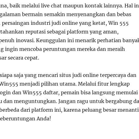
a, baik melalui live chat maupun kontak lainnya. Hal in
galaman bermain semakin menyenangkan dan bebas
h persaingan industri judi online yang ketat, Win 555
hankan reputasi sebagai platform yang aman,
 penuh inovasi. Keunggulan ini menarik perhatian banya
ng ingin mencoba peruntungan mereka dan meraih
r secara cepat.
 siapa saja yang mencari situs judi online terpercaya dan
Win555 menjadi pilihan utama. Melalui fitur lengkap
login dan Win555 daftar, pemain bisa langsung memulai
ru dan menguntungkan. Jangan ragu untuk bergabung d
berbeda dari platform ini, karena peluang besar menanti
keberuntungan Anda!