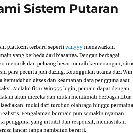
mi Sistem Putaran
n platform terbaru seperti
win555
menawarkan
ain yang berbeda dari biasanya. Dengan berbagai
an menarik dan peluang besar meraih kemenangan, situ
ran para pecinta judi daring. Keunggulan utama dari Win
da kemudahan akses dan keamanan data pengguna saat
aksi. Melalui fitur Win555 login, pemain dapat dengan
dalam akun mereka dan mulai menikmati berbagai fitur
isediakan, mulai dari taruhan olahraga hingga permain
g realistis. Pengalaman bermain pun semakin nyaman
a pengguna yang intuitif dan responsif, memastikan
erasa lancar tanpa hambatan berarti.